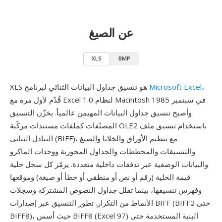
عن الصيغ
XLS
BMP
،
Microsoft Excel
XLS هو تنسيق جداول البيانات الثنائي لبرنامج
قُدّم لأول مرة مع Excel 1.0 لنظام Macintosh في سبتمبر 1985
وأصبح تنسيق جداول البيانات المهيمن عالمياً. يخزّن التنسيق
المصنّفات كملفات مستندات مركّبة OLE2 باستخدام تنسيق ملف
التبادل الثنائي (BIFF)، مع تنظيم الأوراق والخلايا والصيغ
والتنسيقات والمخططات والجداول المحورية ووحدات الماكرو
والبيانات الوصفية عبر تدفقات داخلية متعددة. يرمّز كل سجل خلية
قيمة الخلية (رقم أو نص أو منطقي أو خطأ أو صيغة) وموقعها
وفهرس تنسيقها، بينما تقلل جداول النصوص المشتركة وسجلات
الأنماط من التكرار. تطور التنسيق عبر إصدارات BIFF (BIFF2 حتى
BIFF8)، حيث أسس BIFF8 (Excel 97) البنية المستخدمة حتى