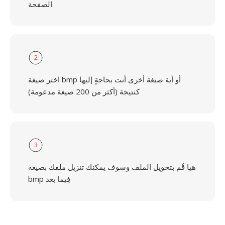
الصفحة.
2
اختر صيغة bmp أو أية صيغة أخرى أنت بحاجةٍ إليها
كنتيجة (أكثر من 200 صيغة مدعومة)
3
هيا قُم بتحويل الملف وسوف يمكنك تنزيل ملفك بصيغة
bmp فِيما بعد