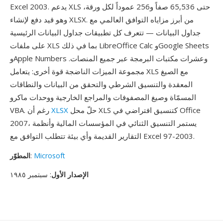
Excel 2003. يدعم XLS حتى 65,536 صفاً و256 عموداً لكل ورقة،
وهو قيد دفع لإنشاء XLSX. من أبرز مزاياه التوافق العالمي مع
جداول البيانات — تتعرف كل تطبيقات جداول البيانات الرئيسية
على ملفات XLS بما في ذلك LibreOffice Calc وGoogle Sheets
وApple Numbers وعشرات مكتبات البرمجة عبر جميع المنصات.
مجموعة الميزات الناضجة قوة أخرى: يتعامل XLS مع الصيغ
المعقدة والتنسيق الشرطي والتحقق من البيانات والنطاقات
المسمّاة وصيغ المصفوفات والمراجع الخارجية ووحدات ماكرو
حلّ محل XLS كتنسيق افتراضي في Office
XLSX
VBA. رغم أن
2007، يستمر التنسيق الثنائي في المؤسسات المالية وأنظمة
التقارير القديمة وأي بيئة تتطلب التوافق مع Excel 97-2003.
Microsoft
:
المطوّر
الإصدار الأول
: سبتمبر ١٩٨٥