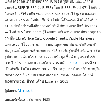
และเรคอร์ดสไตล์ช่วยลดความซ้ำซ้อน รูปแบบนี้พัฒนาผ่าน
เวอร์ชัน BIFF (BIFF2 ถึง BIFF8) โดย BIFF8 (Excel 97) ได้สร้าง
โครงสร้างที่ใช้จนถึง Excel 2003 XLS รองรับได้สูงสุด 65,536
แถวและ 256 คอลัมน์ต่อชีต ข้อจำกัดนี้เป็นแรงผลักดันให้สร้าง
XLSX ข้อดีอย่างหนึ่งคือความเข้ากันได้กับสเปรดชีตที่เป็นสากล
— ไฟล์ XLS ได้รับการรับรู้โดยแอปพลิเคชันสเปรดชีตหลักทุกตัว
รวมถึง LibreOffice Calc, Google Sheets, Apple Numbers
และไลบรารีโปรแกรมมากมายบนทุกแพลตฟอร์ม ชุดฟีเจอร์ที่
สมบูรณ์เป็นจุดแข็งอีกประการ: XLS รองรับสูตรที่ซับซ้อน การจัด
รูปแบบตามเงื่อนไข การตรวจสอบข้อมูล ชื่อช่วง สูตรอาร์เรย์
การอ้างอิงภายนอก และแมโคร VBA แม้ว่า
XLSX
จะแทนที่ XLS
เป็นค่าเริ่มต้นใน Office 2007 แล้ว แต่รูปแบบไบนารียังคงอยู่ใน
สถาบันการเงิน ระบบรายงานเก่า และสภาพแวดล้อมใด ๆ ที่
ต้องการความเข้ากันได้กับ Excel 97-2003
ผู้พัฒนา
:
Microsoft
เผยแพร่ครั้งแรก
: กันยายน 1985