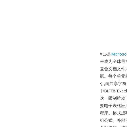
XLS是
Microso
来成为全球最主
复合文档文件
据。每个单元
引,而共享字符
中BIFF8(Ex
这一限制推动了
要电子表格应用程序
程库。格式成
组公式、外部