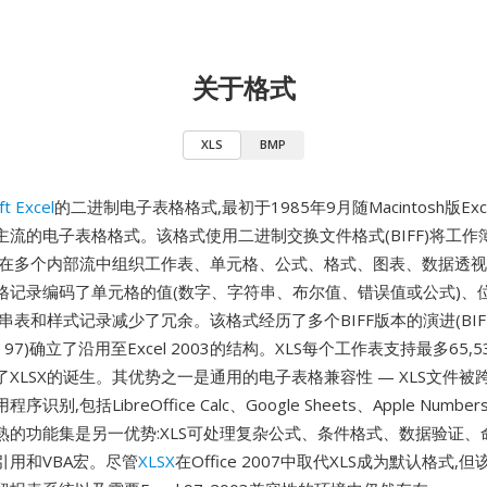
关于格式
XLS
BMP
ft Excel
的二进制电子表格格式,最初于1985年9月随Macintosh版Excel
流的电子表格格式。该格式使用二进制交换文件格式(BIFF)将工作簿
,在多个内部流中组织工作表、单元格、公式、格式、图表、数据透
格记录编码了单元格的值(数字、字符串、布尔值、错误值或公式)、
串表和样式记录减少了冗余。该格式经历了多个BIFF版本的演进(BIFF2至
cel 97)确立了沿用至Excel 2003的结构。XLS每个工作表支持最多65,5
XLSX的诞生。其优势之一是通用的电子表格兼容性 — XLS文件被
识别,包括LibreOffice Calc、Google Sheets、Apple Num
熟的功能集是另一优势:XLS可处理复杂公式、条件格式、数据验证、
引用和VBA宏。尽管
XLSX
在Office 2007中取代XLS成为默认格式