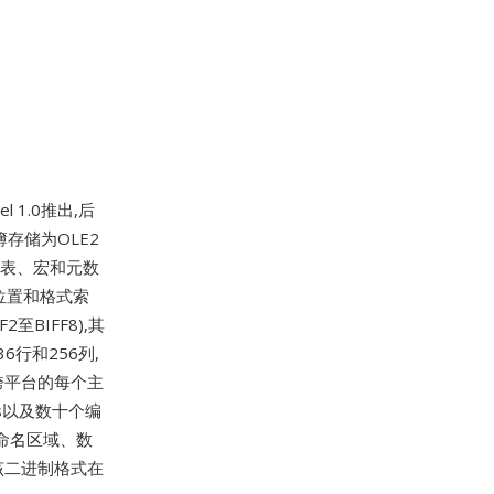
 1.0推出,后
存储为OLE2
视表、宏和元数
位置和格式索
BIFF8),其
36行和256列,
跨平台的每个主
bers以及数十个编
命名区域、数
,但该二进制格式在