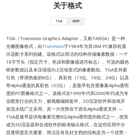
关于格式
TGA
BMP
TGA（Truevision Graphics Adapter，又称TARGA）是一种
光栅图像格式，由
Truevision
于1984年为其IBM PC兼容机显
示适配卡系列创建。该格式以简洁的结构存储像素数据：一个
18字节头（指定尺寸、色深和图像描述符标志）、可选的颜色
映射数据以及未压缩或RLE压缩形式的像素数组。TGA支持索
引色（带调色板的8位）、真彩色（15位、16位、24位）以及
带Alpha通道的真彩色（32位），是最早包含逐像素Alpha透明
度的PC图像格式之一。该格式在1990年代和2000年代成为专
业图形行业的主力，被视频编辑套件、3D渲染软件和游戏开
发流水线广泛采用。其一大优势在于原生Alpha通道支持 —
TGA是最早提供每像素完整8位Alpha透明度的格式之一，使其
成为3D渲染器和合成软件的标准输出格式，在这些应用中分
层透明度至关重要。简洁且有良好文档的结构是另一个优势：