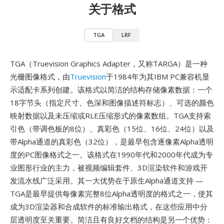
关于格式
TGA
LRF
TGA（Truevision Graphics Adapter，又称TARGA）是一种
光栅图像格式，由
Truevision
于1984年为其IBM PC兼容机显
示适配卡系列创建。该格式以简洁的结构存储像素数据：一个
18字节头（指定尺寸、色深和图像描述符标志）、可选的颜色
映射数据以及未压缩或RLE压缩形式的像素数组。TGA支持索
引色（带调色板的8位）、真彩色（15位、16位、24位）以及
带Alpha通道的真彩色（32位），是最早包含逐像素Alpha透明
度的PC图像格式之一。该格式在1990年代和2000年代成为专
业图形行业的主力，被视频编辑套件、3D渲染软件和游戏开
发流水线广泛采用。其一大优势在于原生Alpha通道支持 —
TGA是最早提供每像素完整8位Alpha透明度的格式之一，使其
成为3D渲染器和合成软件的标准输出格式，在这些应用中分
层透明度至关重要。简洁且有良好文档的结构是另一个优势：