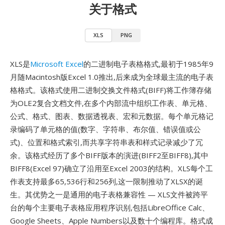
关于格式
XLS
PNG
XLS是
Microsoft Excel
的二进制电子表格格式,最初于1985年9
月随Macintosh版Excel 1.0推出,后来成为全球最主流的电子表
格格式。该格式使用二进制交换文件格式(BIFF)将工作簿存储
为OLE2复合文档文件,在多个内部流中组织工作表、单元格、
公式、格式、图表、数据透视表、宏和元数据。每个单元格记
录编码了单元格的值(数字、字符串、布尔值、错误值或公
式)、位置和格式索引,而共享字符串表和样式记录减少了冗
余。该格式经历了多个BIFF版本的演进(BIFF2至BIFF8),其中
BIFF8(Excel 97)确立了沿用至Excel 2003的结构。XLS每个工
作表支持最多65,536行和256列,这一限制推动了XLSX的诞
生。其优势之一是通用的电子表格兼容性 — XLS文件被跨平
台的每个主要电子表格应用程序识别,包括LibreOffice Calc、
Google Sheets、Apple Numbers以及数十个编程库。格式成