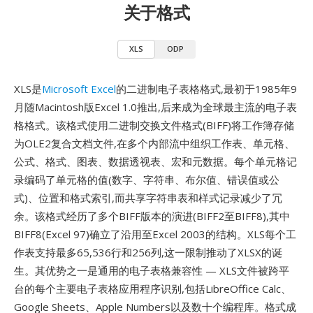
关于格式
XLS
ODP
XLS是
Microsoft Excel
的二进制电子表格格式,最初于1985年9
月随Macintosh版Excel 1.0推出,后来成为全球最主流的电子表
格格式。该格式使用二进制交换文件格式(BIFF)将工作簿存储
为OLE2复合文档文件,在多个内部流中组织工作表、单元格、
公式、格式、图表、数据透视表、宏和元数据。每个单元格记
录编码了单元格的值(数字、字符串、布尔值、错误值或公
式)、位置和格式索引,而共享字符串表和样式记录减少了冗
余。该格式经历了多个BIFF版本的演进(BIFF2至BIFF8),其中
BIFF8(Excel 97)确立了沿用至Excel 2003的结构。XLS每个工
作表支持最多65,536行和256列,这一限制推动了XLSX的诞
生。其优势之一是通用的电子表格兼容性 — XLS文件被跨平
台的每个主要电子表格应用程序识别,包括LibreOffice Calc、
Google Sheets、Apple Numbers以及数十个编程库。格式成