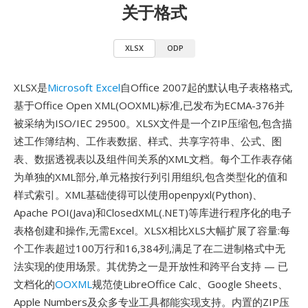
关于格式
XLSX
ODP
XLSX是
Microsoft Excel
自Office 2007起的默认电子表格格式,
基于Office Open XML(OOXML)标准,已发布为ECMA-376并
被采纳为ISO/IEC 29500。XLSX文件是一个ZIP压缩包,包含描
述工作簿结构、工作表数据、样式、共享字符串、公式、图
表、数据透视表以及组件间关系的XML文档。每个工作表存储
为单独的XML部分,单元格按行列引用组织,包含类型化的值和
样式索引。XML基础使得可以使用openpyxl(Python)、
Apache POI(Java)和ClosedXML(.NET)等库进行程序化的电子
表格创建和操作,无需Excel。XLSX相比XLS大幅扩展了容量:每
个工作表超过100万行和16,384列,满足了在二进制格式中无
法实现的使用场景。其优势之一是开放性和跨平台支持 — 已
文档化的
OOXML
规范使LibreOffice Calc、Google Sheets、
Apple Numbers及众多专业工具都能实现支持。内置的ZIP压