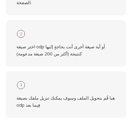
الصفحة.
2
اختر صيغة odp أو أية صيغة أخرى أنت بحاجةٍ إليها
كنتيجة (أكثر من 200 صيغة مدعومة)
3
هيا قُم بتحويل الملف وسوف يمكنك تنزيل ملفك بصيغة
odp فِيما بعد