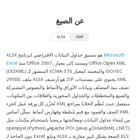
عن الصيغ
XLSX
ODP
Microsoft
XLSX هو تنسيق جداول البيانات الافتراضي لبرنامج
منذ Office 2007، ويستند إلى معيار Office Open XML
Excel
(OOXML) المنشور كـ ECMA-376 والمعتمد كمعيار ISO/IEC
29500. ملف XLSX هو أرشيف ZIP يحتوي على مستندات XML
تصف بنية المصنّف وبيانات الأوراق والأنماط والنصوص المشتركة
والصيغ والمخططات والجداول المحورية والعلاقات بين المكونات.
تُخزّن كل ورقة عمل كجزء XML منفصل حيث تُنظّم الخلايا بمراجع
الصف والعمود مع قيم مُنمّطة وفهارس أنماط. يمكّن أساس XML
من إنشاء جداول البيانات ومعالجتها برمجياً باستخدام مكتبات مثل
openpyxl (Python) وApache POI (Java) وClosedXML (.NET)
دون الحاجة لـ Excel. وسّع XLSX السعة بشكل كبير مقارنة بـ XLS: