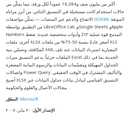
أكثر من مليون صف و16,384 عموداً لكل ورقة، مما يمكّن من
حالات استخدام كانت مستحيلة في التنسيق الثنائي. من أبرز مزاياه
الموثقة
OOXML
الانفتاح والدعم عبر المنصات — تمكّن مواصفات
من التطبيق بواسطة LibreOffice Calc وGoogle Sheets وApple
Numbers وأدوات متخصصة عديدة. ضغط ZIP المدمج قوة عملية
أخرى: ملفات XLSX أصغر عادةً بنسبة 50-75% من ملفات XLS
المكافئة، وتحسّن بنية XML المعيارية استرداد البيانات عند تلف
الملفات جزئياً. يدعم التنسيق ميزات Excel الحديثة بما في ذلك
الجداول المهيكلة ومقسّمات البيانات والرسوم البيانية المصغرة
واتصالات Power Query والتأليف المشترك في الوقت الحقيقي.
أصبح XLSX التنسيق القياسي لتبادل بيانات جداول البيانات عبر
مجالات الأعمال والعلوم والحكومة.
Microsoft
:
المطوّر
الإصدار الأول
: ٣٠ يناير، ٢٠٠٧