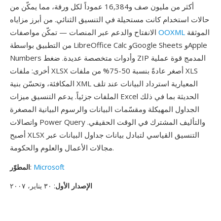
أكثر من مليون صف و16,384 عموداً لكل ورقة، مما يمكّن من
حالات استخدام كانت مستحيلة في التنسيق الثنائي. من أبرز مزاياه
الموثقة
OOXML
الانفتاح والدعم عبر المنصات — تمكّن مواصفات
من التطبيق بواسطة LibreOffice Calc وGoogle Sheets وApple
Numbers وأدوات متخصصة عديدة. ضغط ZIP المدمج قوة عملية
أخرى: ملفات XLSX أصغر عادةً بنسبة 50-75% من ملفات XLS
المكافئة، وتحسّن بنية XML المعيارية استرداد البيانات عند تلف
الملفات جزئياً. يدعم التنسيق ميزات Excel الحديثة بما في ذلك
الجداول المهيكلة ومقسّمات البيانات والرسوم البيانية المصغرة
واتصالات Power Query والتأليف المشترك في الوقت الحقيقي.
أصبح XLSX التنسيق القياسي لتبادل بيانات جداول البيانات عبر
مجالات الأعمال والعلوم والحكومة.
Microsoft
:
المطوّر
الإصدار الأول
: ٣٠ يناير، ٢٠٠٧