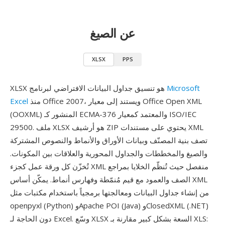
عن الصيغ
XLSX
PPS
Microsoft
XLSX هو تنسيق جداول البيانات الافتراضي لبرنامج
منذ Office 2007، ويستند إلى معيار Office Open XML
Excel
(OOXML) المنشور كـ ECMA-376 والمعتمد كمعيار ISO/IEC
29500. ملف XLSX هو أرشيف ZIP يحتوي على مستندات XML
تصف بنية المصنّف وبيانات الأوراق والأنماط والنصوص المشتركة
والصيغ والمخططات والجداول المحورية والعلاقات بين المكونات.
تُخزّن كل ورقة عمل كجزء XML منفصل حيث تُنظّم الخلايا بمراجع
الصف والعمود مع قيم مُنمّطة وفهارس أنماط. يمكّن أساس XML
من إنشاء جداول البيانات ومعالجتها برمجياً باستخدام مكتبات مثل
openpyxl (Python) وApache POI (Java) وClosedXML (.NET)
دون الحاجة لـ Excel. وسّع XLSX السعة بشكل كبير مقارنة بـ XLS: