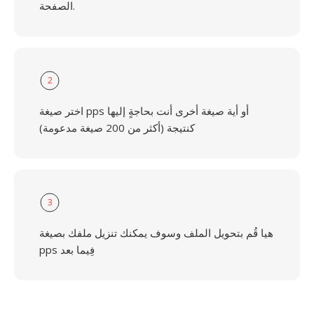
الصفحة.
2
اختر صيغة pps أو أية صيغة أخرى أنت بحاجةٍ إليها
كنتيجة (أكثر من 200 صيغة مدعومة)
3
هيا قُم بتحويل الملف وسوف يمكنك تنزيل ملفك بصيغة
pps فِيما بعد