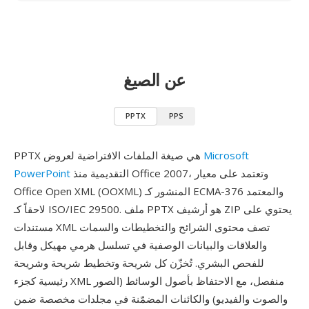
عن الصيغ
PPTX
PPS
Microsoft
PPTX هي صيغة الملفات الافتراضية لعروض
التقديمية منذ Office 2007، وتعتمد على معيار
PowerPoint
Office Open XML (OOXML) المنشور كـ ECMA-376 والمعتمد
لاحقاً كـ ISO/IEC 29500. ملف PPTX هو أرشيف ZIP يحتوي على
مستندات XML تصف محتوى الشرائح والتخطيطات والسمات
والعلاقات والبيانات الوصفية في تسلسل هرمي مهيكل وقابل
للفحص البشري. تُخزّن كل شريحة وتخطيط شريحة وشريحة
رئيسية كجزء XML منفصل، مع الاحتفاظ بأصول الوسائط (الصور
والصوت والفيديو) والكائنات المضمّنة في مجلدات مخصصة ضمن