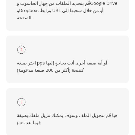
قُم بتحديد الملفات من جهاز الحاسوب وGoogle Drive
وDropbox، ورابط URL أو من خلال سحبها إلى
الصفحة.
2
اختر صيغة pps أو أية صيغة أخرى أنت بحاجةٍ إليها
كنتيجة (أكثر من 200 صيغة مدعومة)
3
هيا قُم بتحويل الملف وسوف يمكنك تنزيل ملفك بصيغة
pps فِيما بعد