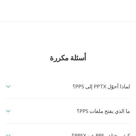
أسئلة مكررة
لماذا أحوّل PPTX إلى PPS؟
ما الذي يفتح ملفات PPS؟
كيف يختلف PPS عن PPSX؟