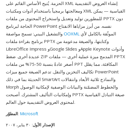
الحزمة. يُتيح الأساس القائم على XML إنشاء العروض التقديمية
ومعالجتها برمجياً باستخدام أدوات ومكتبات XML القياسية — يمكن
للمطورين توليد وتعديل واستخراج المحتوى من ملفات PPTX دون
الحاجة لبرنامج PowerPoint نفسه. من أبرز مزاياها الانفتاح
الموثّقة بالكامل لأي
OOXML
والتشغيل البيني: تسمح مواصفة
برنامج بقراءة ملفات PPTX وكتابتها، والصيغة مدعومة من
LibreOffice Impress وGoogle Slides وApple Keynote وأدوات
عديدة أخرى. ضغط ZIP المدمج ميزة عملية أخرى — ملفات PPTX
أصغر عادةً بنسبة 50-75% من ملفات PPT المكافئة، مما يقلل
تكاليف التخزين والنقل. تدعم الصيغة جميع ميزات PowerPoint
الحديثة بما في ذلك SmartArt والنماذج ثلاثية الأبعاد وانتقالات
Morph والخطوط المضمّنة والبيانات الوصفية لإمكانية الوصول
وإمكانيات التأليف المشترك. أصبحت PPTX صيغة التبادل القياسية
لمحتوى العروض التقديمية حول العالم.
Microsoft
:
المطوّر
الإصدار الأول
: ٣٠ يناير، ٢٠٠٧