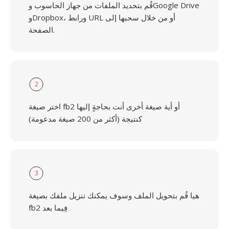
قُم بتحديد الملفات من جهاز الحاسوب وGoogle Drive
وDropbox، ورابط URL أو من خلال سحبها إلى
الصفحة.
2
اختر صيغة fb2 أو أية صيغة أخرى أنت بحاجةٍ إليها
كنتيجة (أكثر من 200 صيغة مدعومة)
3
هيا قُم بتحويل الملف وسوف يمكنك تنزيل ملفك بصيغة
fb2 فِيما بعد