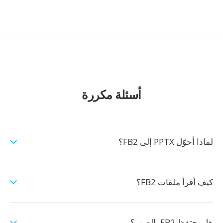
أسئلة مكررة
لماذا أحوّل PPTX إلى FB2؟
كيف أقرأ ملفات FB2؟
هل يحتفظ FB2 بالصور؟