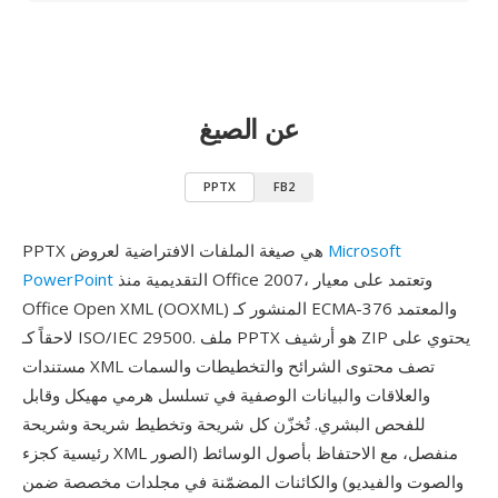
عن الصيغ
PPTX
FB2
Microsoft
PPTX هي صيغة الملفات الافتراضية لعروض
التقديمية منذ Office 2007، وتعتمد على معيار
PowerPoint
Office Open XML (OOXML) المنشور كـ ECMA-376 والمعتمد
لاحقاً كـ ISO/IEC 29500. ملف PPTX هو أرشيف ZIP يحتوي على
مستندات XML تصف محتوى الشرائح والتخطيطات والسمات
والعلاقات والبيانات الوصفية في تسلسل هرمي مهيكل وقابل
للفحص البشري. تُخزّن كل شريحة وتخطيط شريحة وشريحة
رئيسية كجزء XML منفصل، مع الاحتفاظ بأصول الوسائط (الصور
والصوت والفيديو) والكائنات المضمّنة في مجلدات مخصصة ضمن