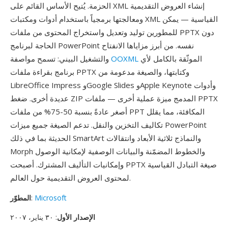
الحزمة. يُتيح الأساس القائم على XML إنشاء العروض التقديمية
ومعالجتها برمجياً باستخدام أدوات ومكتبات XML القياسية — يمكن
للمطورين توليد وتعديل واستخراج المحتوى من ملفات PPTX دون
الحاجة لبرنامج PowerPoint نفسه. من أبرز مزاياها الانفتاح
الموثّقة بالكامل لأي
OOXML
والتشغيل البيني: تسمح مواصفة
برنامج بقراءة ملفات PPTX وكتابتها، والصيغة مدعومة من
LibreOffice Impress وGoogle Slides وApple Keynote وأدوات
عديدة أخرى. ضغط ZIP المدمج ميزة عملية أخرى — ملفات PPTX
أصغر عادةً بنسبة 50-75% من ملفات PPT المكافئة، مما يقلل
تكاليف التخزين والنقل. تدعم الصيغة جميع ميزات PowerPoint
الحديثة بما في ذلك SmartArt والنماذج ثلاثية الأبعاد وانتقالات
Morph والخطوط المضمّنة والبيانات الوصفية لإمكانية الوصول
وإمكانيات التأليف المشترك. أصبحت PPTX صيغة التبادل القياسية
لمحتوى العروض التقديمية حول العالم.
Microsoft
:
المطوّر
الإصدار الأول
: ٣٠ يناير، ٢٠٠٧