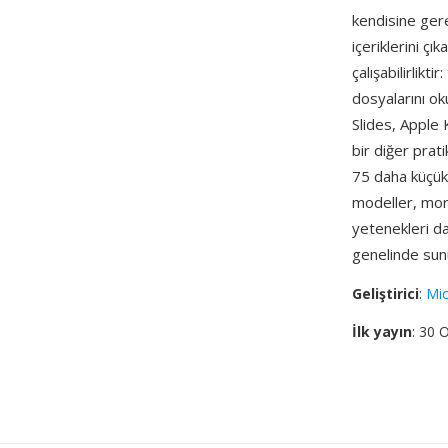
kendisine gere
içeriklerini çı
çalışabilirlikt
dosyalarını o
Slides, Apple 
bir diğer pra
75 daha küçük
modeller, morph
yetenekleri d
genelinde sunu
Geliştirici
:
Mic
İlk yayın
: 30 