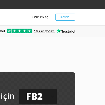
Oturum aç
Kaydol
mel
10,220
yorum
FB2
için