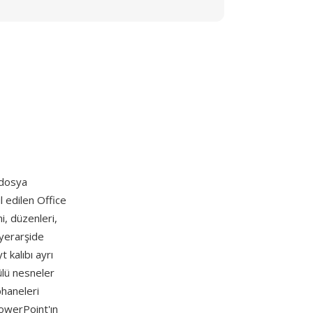
 dosya
 edilen Office
, düzenleri,
hiyerarşide
 kalıbı ayrı
ülü nesneler
phaneleri
owerPoint'ın