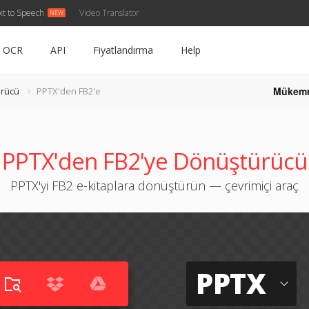
xt to Speech
Video Translator
OCR
API
Fiyatlandırma
Help
Mükem
rücü
PPTX'den FB2'e
PPTX'den FB2'ye Dönüştürücü
PPTX'yi FB2 e-kitaplara dönüştürün — çevrimiçi araç
PPTX