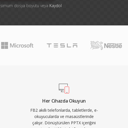
aksimum dosya boyutu veya
Kaydol
Her Cihazda Okuyun
FB2 akıllı telefonlarda, tabletlerde, e-
okuyucularda ve masaüstlerinde
çalışır. Dönüştürülen PPTX içeriğini