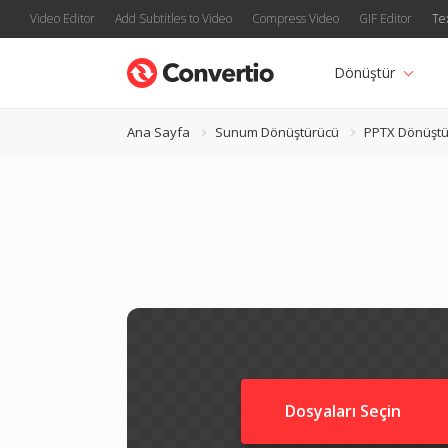
Video Editor
Add Subtitles to Video
Compress Video
GIF Editor
Te
Dönüştür
Ana Sayfa
Sunum Dönüştürücü
PPTX Dönüştü
Dosyaları Seçin