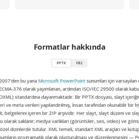
Formatlar hakkında
PPTX
FB2
 2007'den bu yana
Microsoft PowerPoint
sunumları için varsayılan
 ECMA-376 olarak yayımlanan, ardından ISO/IEC 29500 olarak kabul
ML) standardına dayanmaktadır. Bir PPTX dosyası, slayt içeriğini
ileri ve meta verileri yapılandırılmış, i̇nsan tarafından okunabilir bir 
belgelerini içeren bir ZIP arşividir. Her slayt, slayt düzeni ve slayt
ı olarak saklanır; medya varlıkları (görüntüler, ses, video) ve göm
 özel dizinlerde tutulur. XML temeli, standart XML araçları ve kütü
sunumların programatik olarak oluşturulması ve düzenlenmesini — P