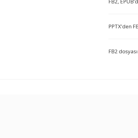
FB2, EPUB'd
PPTX'den FB
FB2 dosyası