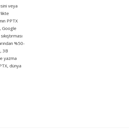
esini veya
likte
ımın PPTX
s, Google
sıkıştırması
larından %50-
t, 3B
ikte yazma
PPTX, dünya