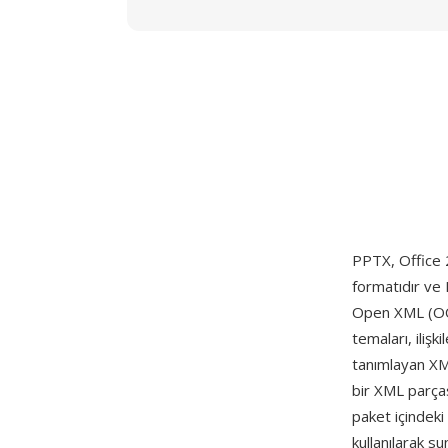
PPTX, Office
formatıdır ve
Open XML (OOX
temaları, ilişk
tanımlayan XML 
bir XML parças
paket içindeki
kullanılarak 