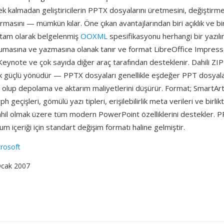
k kalmadan geliştiricilerin PPTX dosyalarını üretmesini, değiştirm
karmasını — mümkün kılar. Öne çıkan avantajlarından biri açıklık ve bir
ir: tam olarak belgelenmiş
OOXML
spesifikasyonu herhangi bir yazıl
kumasına ve yazmasına olanak tanır ve format LibreOffice Impres
Keynote ve çok sayıda diğer araç tarafından desteklenir. Dahili ZIP 
tik güçlü yönüdür — PPTX dosyaları genellikle eşdeğer PPT dosya
 olup depolama ve aktarım maliyetlerini düşürür. Format; SmartAr
 geçişleri, gömülü yazı tipleri, erişilebilirlik meta verileri ve birl
ahil olmak üzere tüm modern PowerPoint özelliklerini destekler. 
m içeriği için standart değişim formatı haline gelmiştir.
rosoft
Ocak 2007