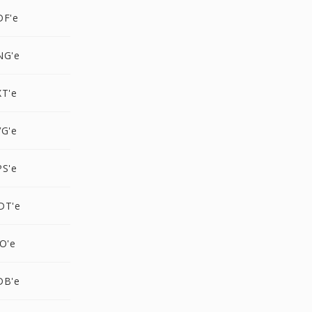
DF'e
NG'e
XT'e
VG'e
PS'e
DT'e
O'e
DB'e