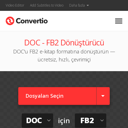
Video Editor
Add Subtitles to Video
Daha fazla
DOC - FB2 Dönüştürücü
DOC'u FB2 e-kitap formatına dönüştürün —
ücretsiz, hızlı, çevrimiçi
Dosyaları Seçin
DOC
FB2
için