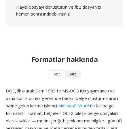
Haydi dosyayı dönüştürün ve fb2 dosyanızı
hemen sonra indirebilirsiniz
Formatlar hakkında
DOC
FB2
DOC, i̇lk olarak Ekim 1983'te MS-DOS için yayımlanan ve
daha sonra dünya genelinde baskın belge oluşturma aracı
haline gelen kelime işlemci
Microsoft Word
'ün i̇kili belge
formatıdır. Format, belgeleri OLE2 bileşik belge dosyaları
olarak saklar — metin içeriği, biçimlendirme bilgileri, gömülü
nesneler, makrolar ve meta veriler için birden fazla iç akış