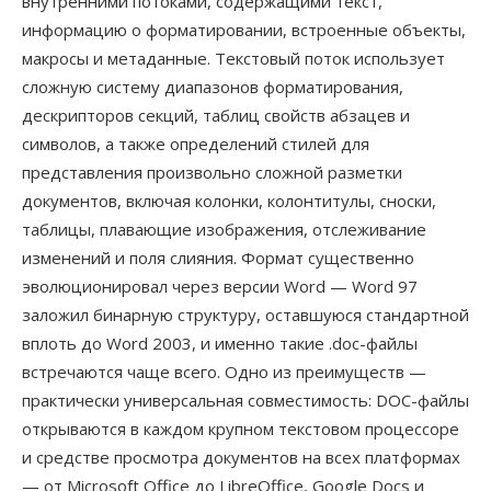
внутренними потоками, содержащими текст,
информацию о форматировании, встроенные объекты,
макросы и метаданные. Текстовый поток использует
сложную систему диапазонов форматирования,
дескрипторов секций, таблиц свойств абзацев и
символов, а также определений стилей для
представления произвольно сложной разметки
документов, включая колонки, колонтитулы, сноски,
таблицы, плавающие изображения, отслеживание
изменений и поля слияния. Формат существенно
эволюционировал через версии Word — Word 97
заложил бинарную структуру, оставшуюся стандартной
вплоть до Word 2003, и именно такие .doc-файлы
встречаются чаще всего. Одно из преимуществ —
практически универсальная совместимость: DOC-файлы
открываются в каждом крупном текстовом процессоре
и средстве просмотра документов на всех платформах
— от Microsoft Office до LibreOffice, Google Docs и