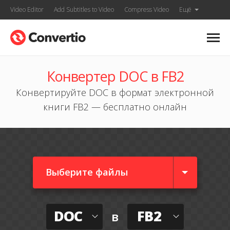
Video Editor
Add Subtitles to Video
Compress Video
Ещё
Конвертер DOC в FB2
Конвертируйте DOC в формат электронной
книги FB2 — бесплатно онлайн
Выберите файлы
DOC
FB2
в