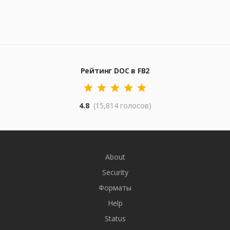
Рейтинг DOC в FB2
4.8
(15,814 голосов)
About
Security
Форматы
Help
Status