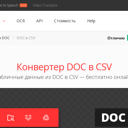
xt to Speech
Video Translator
ь
OCR
API
Стоимость
Help
Отлично
р DOC
DOC в CSV
Конвертер DOC в CSV
абличные данные из DOC в CSV — бесплатно онла
DOC