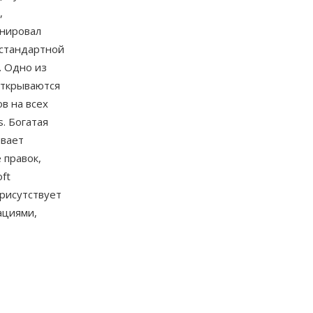
,
онировал
 стандартной
. Одно из
открываются
в на всех
s. Богатая
ивает
 правок,
ft
присутствует
ациями,