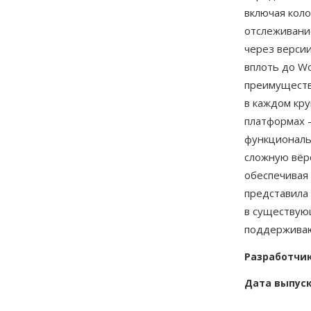
включая коло
отслеживани
через верси
вплоть до Wo
преимуществ
в каждом кру
платформах —
функциональ
сложную вёр
обеспечивая
представила
в существую
поддерживаю
Разработчи
Дата выпус