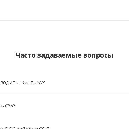
Часто задаваемые вопросы
водить DOC в CSV?
ь CSV?
нт DOC войдёт в CSV?