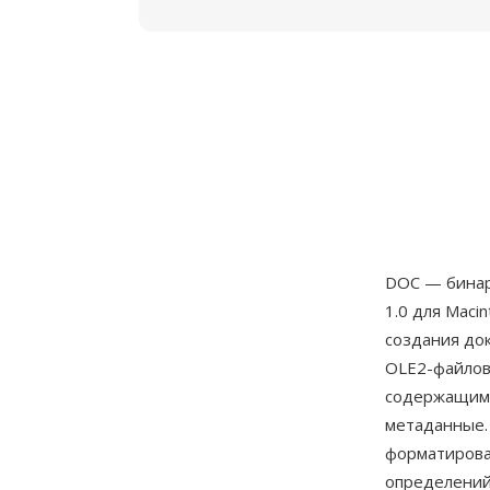
DOC — бина
1.0 для Mac
создания до
OLE2-файлов
содержащими
метаданные.
форматирован
определений