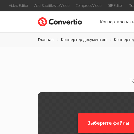
Video Editor
Add Subtitles to Video
Compress Video
GIF Editor
Te
Конвертироват
Главная
Конвертер документов
Конверте
Т
Выберите файлы