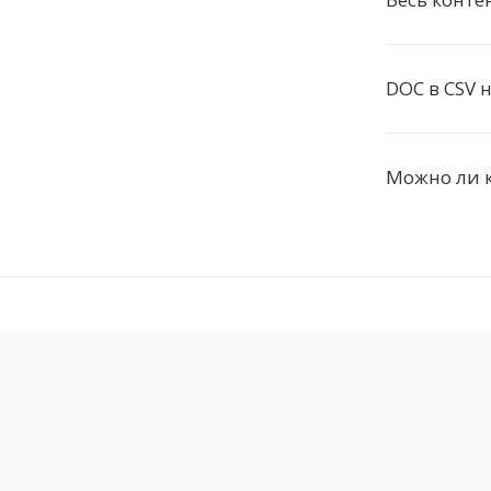
DOC в CSV н
Можно ли к