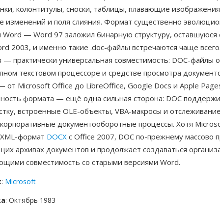
нки, колонтитулы, сноски, таблицы, плавающие изображения
е изменений и поля слияния. Формат существенно эволюци
и Word — Word 97 заложил бинарную структуру, оставшуюся
rd 2003, и именно такие .doc-файлы встречаются чаще всего
 — практически универсальная совместимость: DOC-файлы 
пном текстовом процессоре и средстве просмотра документо
 от Microsoft Office до LibreOffice, Google Docs и Apple Page
ность формата — ещё одна сильная сторона: DOC поддерж
стку, встроенные OLE-объекты, VBA-макросы и отслеживание
 корпоративные документооборотные процессы. Хотя Microso
 XML-формат
DOCX
с Office 2007, DOC по-прежнему массово 
щих архивах документов и продолжает создаваться организ
щими совместимость со старыми версиями Word.
к
:
Microsoft
ка
: Октябрь 1983