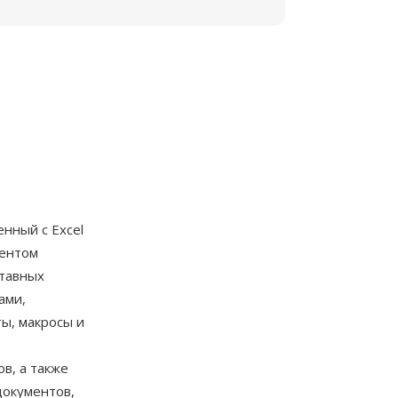
енный с Excel
ментом
ставных
ами,
ы, макросы и
в, а также
документов,