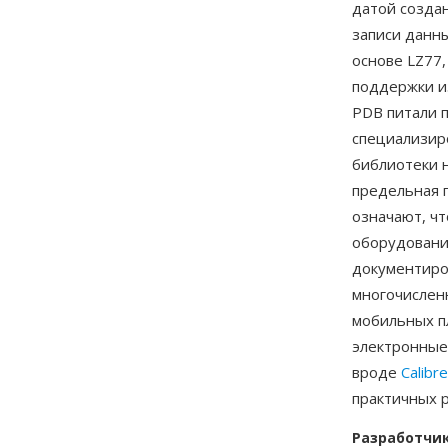
датой создан
записи данн
основе LZ77,
поддержки и
PDB питали 
специализир
библиотеки н
предельная п
означают, ч
оборудовани
документиро
многочислен
мобильных п
электронные
вроде
Calibre
практичных 
Разработчи