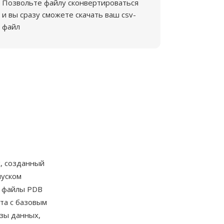
Позвольте файлу сконвертироваться
и вы сразу сможете скачать ваш csv-
файл
, созданный
пуском
г файлы PDB
та с базовым
азы данных,