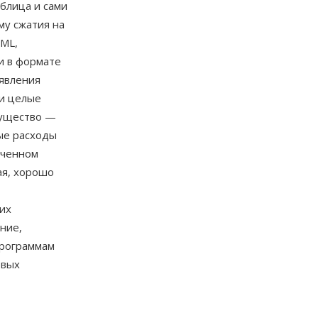
аблица и сами
му сжатия на
TML,
и в формате
явления
и целые
имущество —
ые расходы
иченном
ая, хорошо
их
ние,
программам
рвых