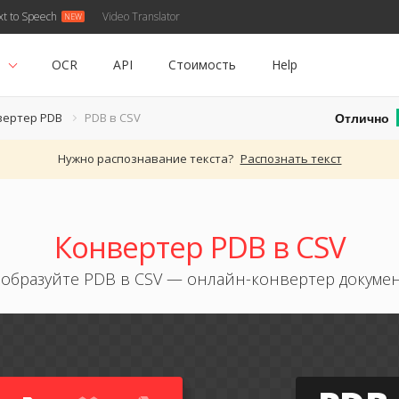
xt to Speech
Video Translator
ь
OCR
API
Стоимость
Help
Отлично
вертер PDB
PDB в CSV
Нужно распознавание текста?
Распознать текст
Конвертер PDB в CSV
образуйте PDB в CSV — онлайн-конвертер докуме