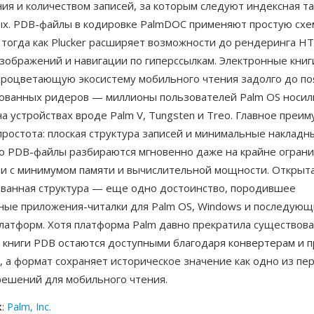
ия и количеством записей, за которым следуют индексная т
ых. PDB-файлы в кодировке PalmDOC применяют простую схе
 тогда как Plucker расширяет возможности до рендеринга H
зображений и навигации по гиперссылкам. Электронные книг
процветающую экосистему мобильного чтения задолго до по
ованных ридеров — миллионы пользователей Palm OS носил
а устройствах вроде Palm V, Tungsten и Treo. Главное пре
ростота: плоская структура записей и минимальные накладн
то PDB-файлы разбираются мгновенно даже на крайне огран
и с минимумом памяти и вычислительной мощности. Открыт
ванная структура — еще одно достоинство, породившее
ные приложения-читалки для Palm OS, Windows и последующ
латформ. Хотя платформа Palm давно прекратила существова
 книги PDB остаются доступными благодаря конвертерам и 
, а формат сохраняет историческое значение как одно из пе
решений для мобильного чтения.
к
:
Palm, Inc.