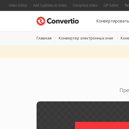
Video Editor
Add Subtitles to Video
Compress Video
GIF Editor
Te
Конвертироват
Главная
Конвертер электронных книг
Кон
Пре