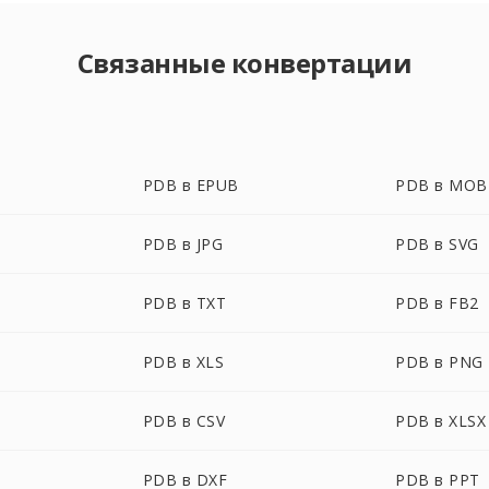
Связанные конвертации
PDB в EPUB
PDB в MOB
PDB в JPG
PDB в SVG
PDB в TXT
PDB в FB2
PDB в XLS
PDB в PNG
PDB в CSV
PDB в XLSX
PDB в DXF
PDB в PPT