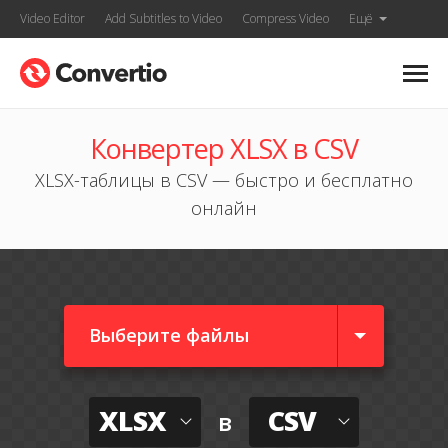
Video Editor
Add Subtitles to Video
Compress Video
Ещё
Конвертер XLSX в CSV
XLSX-таблицы в CSV — быстро и бесплатно
онлайн
Выберите файлы
XLSX
CSV
в