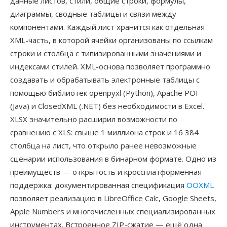
данные листов, стили, общие строки, формулы,
диаграммы, сводные таблицы и связи между
компонентами. Каждый лист хранится как отдельная
XML-часть, в которой ячейки организованы по ссылкам
строки и столбца с типизированными значениями и
индексами стилей. XML-основа позволяет программно
создавать и обрабатывать электронные таблицы с
помощью библиотек openpyxl (Python), Apache POI
(Java) и ClosedXML (.NET) без необходимости в Excel.
XLSX значительно расширил возможности по
сравнению с XLS: свыше 1 миллиона строк и 16 384
столбца на лист, что открыло ранее невозможные
сценарии использования в бинарном формате. Одно из
преимуществ — открытость и кроссплатформенная
поддержка: документированная спецификация
OOXML
позволяет реализацию в LibreOffice Calc, Google Sheets,
Apple Numbers и многочисленных специализированных
инструментах. Встроенное ZIP-сжатие — ещё одна