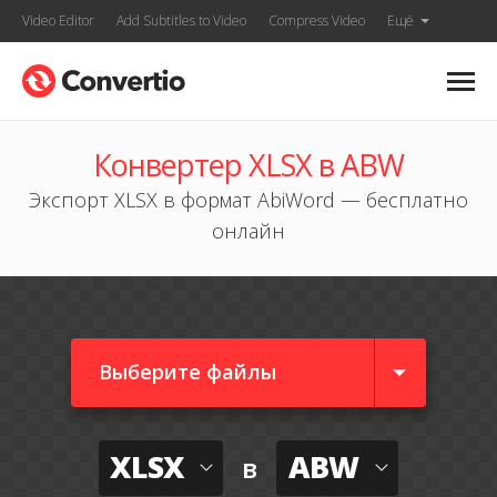
Video Editor
Add Subtitles to Video
Compress Video
Ещё
Конвертер XLSX в ABW
Экспорт XLSX в формат AbiWord — бесплатно
онлайн
Выберите файлы
XLSX
ABW
в