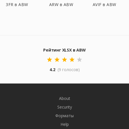
3FR в ABW
ARW в ABW
AVIF в ABW
Рейтинг XLSX в ABW
4.2
(9 голосов)
About
Security
Форматы
Help