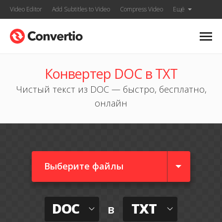
Video Editor
Add Subtitles to Video
Compress Video
Ещё
Конвертер DOC в TXT
Чистый текст из DOC — быстро, бесплатно,
онлайн
Выберите файлы
DOC
TXT
в