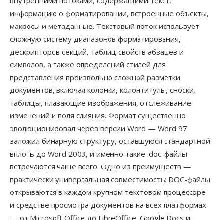
внутренними потоками, содержащими текст,
информацию о форматировании, встроенные объекты,
макросы и метаданные. Текстовый поток использует
сложную систему диапазонов форматирования,
дескрипторов секций, таблиц свойств абзацев и
символов, а также определений стилей для
представления произвольно сложной разметки
документов, включая колонки, колонтитулы, сноски,
таблицы, плавающие изображения, отслеживание
изменений и поля слияния. Формат существенно
эволюционировал через версии Word — Word 97
заложил бинарную структуру, оставшуюся стандартной
вплоть до Word 2003, и именно такие .doc-файлы
встречаются чаще всего. Одно из преимуществ —
практически универсальная совместимость: DOC-файлы
открываются в каждом крупном текстовом процессоре
и средстве просмотра документов на всех платформах
— от Microsoft Office до LibreOffice, Google Docs и