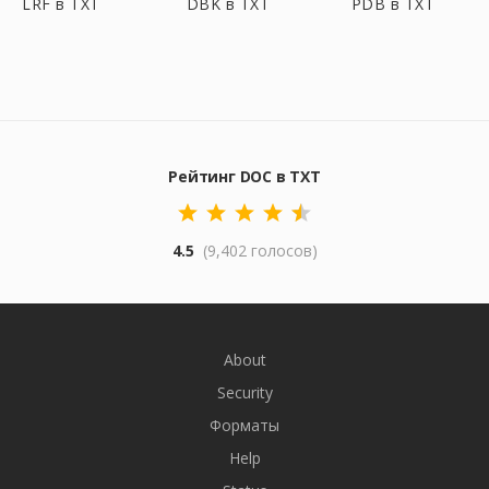
LRF в TXT
DBK в TXT
PDB в TXT
Рейтинг DOC в TXT
4.5
(9,402 голосов)
About
Security
Форматы
Help