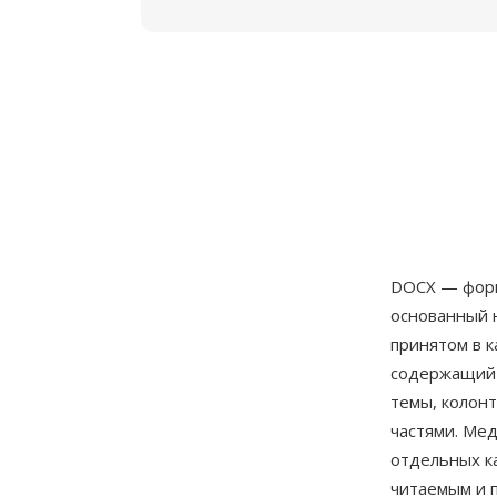
DOCX — форм
основанный н
принятом в к
содержащий 
темы, колонт
частями. Ме
отдельных к
читаемым и 