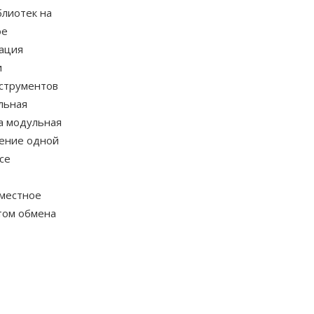
лиотек на
ое
кация
и
нструментов
льная
а модульная
дение одной
се
местное
том обмена