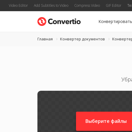
Video Editor
Add Subtitles to Video
Compress Video
GIF Editor
Te
Конвертироват
Главная
Конвертер документов
Конверте
Убр
Выберите файлы