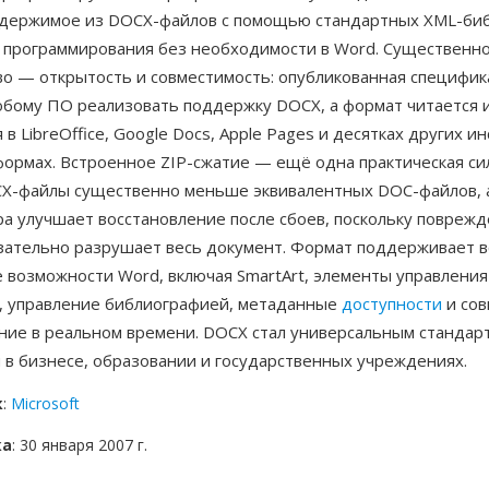
одержимое из DOCX-файлов с помощью стандартных XML-биб
 программирования без необходимости в Word. Существенн
о — открытость и совместимость: опубликованная специфи
юбому ПО реализовать поддержку DOCX, а формат читается 
 в LibreOffice, Google Docs, Apple Pages и десятках других и
формах. Встроенное ZIP-сжатие — ещё одна практическая си
CX-файлы существенно меньше эквивалентных DOC-файлов, 
ра улучшает восстановление после сбоев, поскольку повреж
язательно разрушает весь документ. Формат поддерживает в
 возможности Word, включая SmartArt, элементы управления
 управление библиографией, метаданные
доступности
и сов
ние в реальном времени. DOCX стал универсальным стандар
 в бизнесе, образовании и государственных учреждениях.
к
:
Microsoft
ка
: 30 января 2007 г.