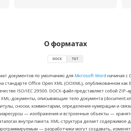
О форматах
DOCX
TXT
ат документов по умолчанию для
Microsoft Word
начиная с O
а стандарте Office Open XML (OOXML), опубликованном как 
ачестве ISO/IEC 29500. DOCX-файл представляет собой ZIP-а
XML-документы, описывающие тело документа (document.xml
итулы, сноски, комментарии, определения нумерации и связ
диаресурсы — изображения и встроенные объекты — хранят
аталогах внутри пакета. XML-структура делает содержимое 
программируемым — разработчики могут создавать, изменят