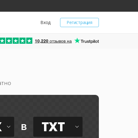
Вход
Регистрация
10,220
отзывов на
атно
X
TXT
в