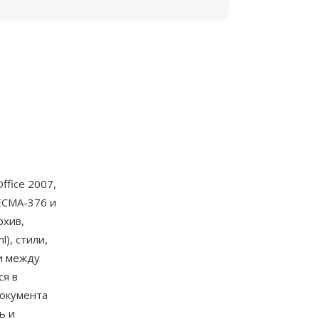
ffice 2007,
ECMA-376 и
рхив,
), стили,
и между
ся в
документа
ь и