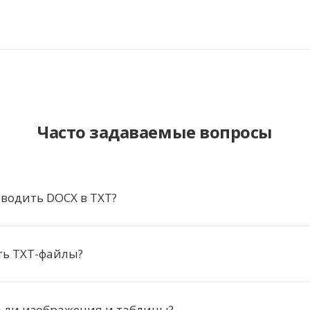
Часто задаваемые вопросы
водить DOCX в TXT?
ть TXT-файлы?
я ли изображения и таблицы?