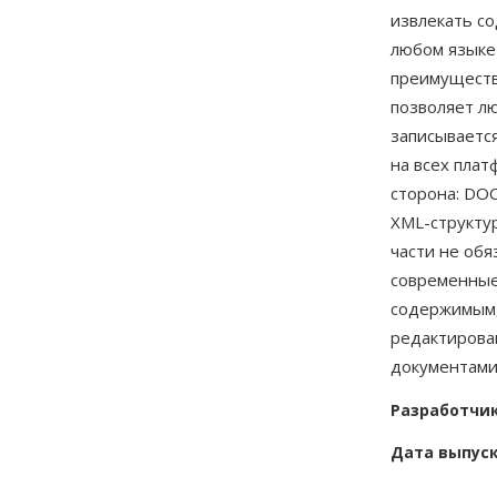
извлекать с
любом языке
преимуществ
позволяет л
записывается
на всех плат
сторона: DO
XML-структу
части не об
современные
содержимым,
редактирова
документами
Разработчи
Дата выпус