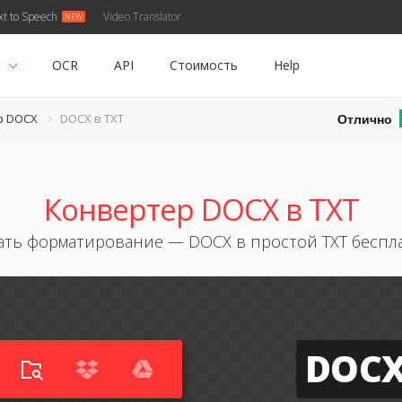
xt to Speech
Video Translator
ь
OCR
API
Стоимость
Help
Отлично
р DOCX
DOCX в TXT
Конвертер DOCX в TXT
ать форматирование — DOCX в простой TXT беспл
DOC