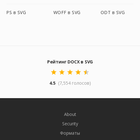
PS в SVG
WOFF в SVG
ODT в SVG
Рейтинг DOCX в SVG
4.5
(7,554 голосов)
About
Security
Форматы