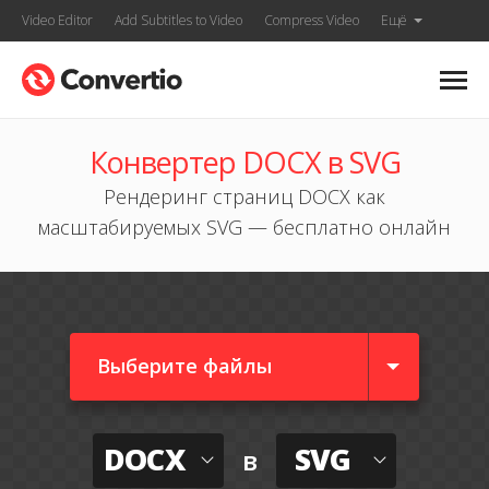
Video Editor
Add Subtitles to Video
Compress Video
Ещё
Конвертер DOCX в SVG
Рендеринг страниц DOCX как
масштабируемых SVG — бесплатно онлайн
Выберите файлы
DOCX
SVG
в