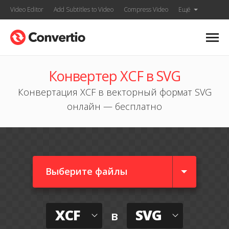
Video Editor
Add Subtitles to Video
Compress Video
Ещё
Конвертер XCF в SVG
Конвертация XCF в векторный формат SVG
онлайн — бесплатно
Выберите файлы
XCF
SVG
в