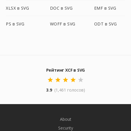
XLSX в SVG
DOC в SVG
EMF в SVG
PS в SVG
WOFF в SVG
ODT в SVG
Рейтинг XCF в SVG
3.9
(1,461 голосов)
About
Security