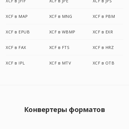
XCF в JFIF
XCF в JPE
XCF в JPS
XCF в MAP
XCF в MNG
XCF в PBM
XCF в EPUB
XCF в WBMP
XCF в EXR
XCF в FAX
XCF в FTS
XCF в HRZ
XCF в IPL
XCF в MTV
XCF в OTB
Конвертеры форматов