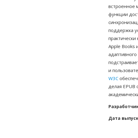
встроенное м
функции дос
синхронизац
поддержка у
практически 
Apple Books 
адаптивного
подстраивает
и пользоват
W3C
обеспеч
делая EPUB 
академически
Разработчи
Дата выпус