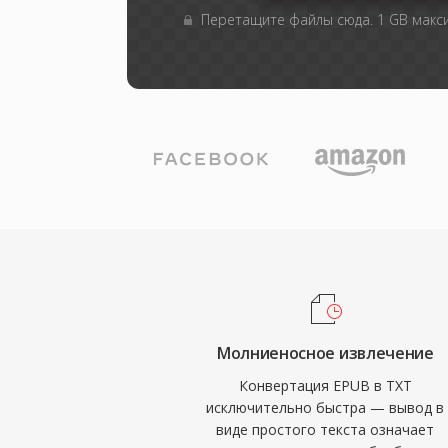
Перетащите файлы сюда. 1 GB мак
Молниеносное извлечение
Конвертация EPUB в TXT
исключительно быстра — вывод в
виде простого текста означает