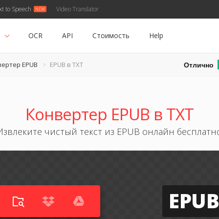
xt to Speech
Video Translator
ь
OCR
API
Стоимость
Help
Отлично
вертер EPUB
EPUB в TXT
Конвертер EPUB в TXT
Извлеките чистый текст из EPUB онлайн бесплатн
EPUB