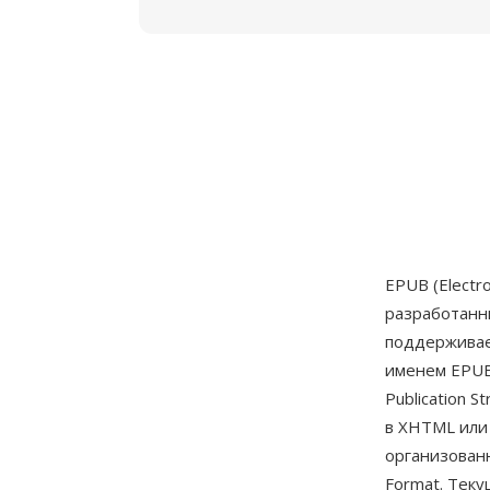
EPUB (Electr
разработан
поддерживае
именем EPUB
Publication 
в XHTML или
организованн
Format. Тек