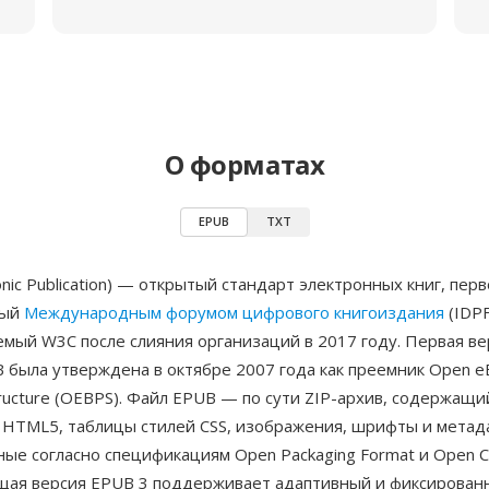
О форматах
EPUB
TXT
onic Publication) — открытый стандарт электронных книг, пер
ный
Международным форумом цифрового книгоиздания
(IDPF
мый W3C после слияния организаций в 2017 году. Первая ве
 была утверждена в октябре 2007 года как преемник Open e
Structure (OEBPS). Файл EPUB — по сути ZIP-архив, содержащ
 HTML5, таблицы стилей CSS, изображения, шрифты и метад
ые согласно спецификациям Open Packaging Format и Open C
ущая версия EPUB 3 поддерживает адаптивный и фиксирован