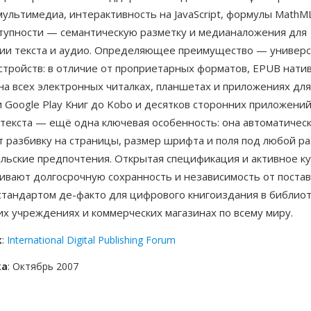
ультимедиа, интерактивность на JavaScript, формулы MathM
тупности — семантическую разметку и медианаложения для
ии текста и аудио. Определяющее преимущество — универс
стройств: в отличие от проприетарных форматов, EPUB нати
на всех электронных читалках, планшетах и приложениях дл
и Google Play Книг до Kobo и десятков сторонних приложени
 текста — ещё одна ключевая особенность: она автоматичес
 разбивку на страницы, размер шрифта и поля под любой ра
ельские предпочтения. Открытая спецификация и активное к
ивают долгосрочную сохранность и независимость от поста
стандартом де-факто для цифрового книгоиздания в библиот
х учреждениях и коммерческих магазинах по всему миру.
к
:
International Digital Publishing Forum
ка
: Октябрь 2007