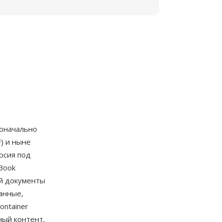
воначально
) и ныне
рсия под
Book
ий документы
анные,
ontainer
ный контент,