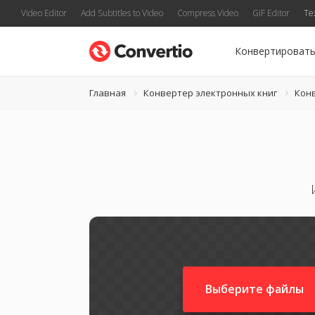
Video Editor
Add Subtitles to Video
Compress Video
GIF Editor
Te
Конвертироват
Главная
Конвертер электронных книг
Кон
Выберите файлы