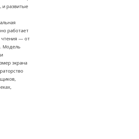
L и развитые
альная
вно работает
я чтения — от
й. Модель
ки
змер экрана
ураторство
вщиков,
еках,