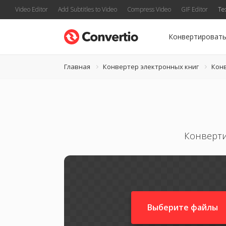
Video Editor
Add Subtitles to Video
Compress Video
GIF Editor
Te
Конвертироват
Главная
Конвертер электронных книг
Кон
Конверти
Выберите файлы