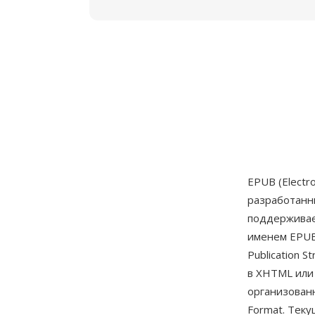
EPUB (Electr
разработан
поддерживае
именем EPUB
Publication 
в XHTML или
организованн
Format. Тек