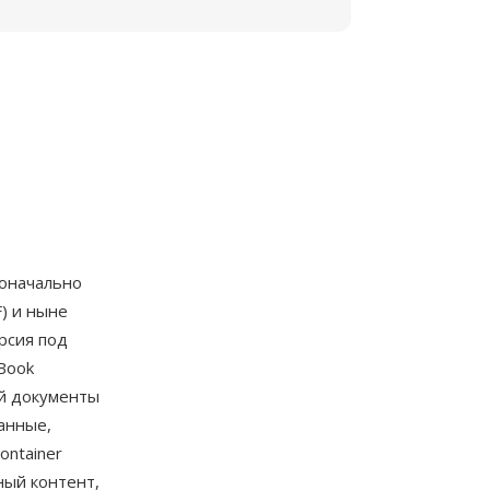
воначально
) и ныне
рсия под
Book
ий документы
анные,
ontainer
ный контент,