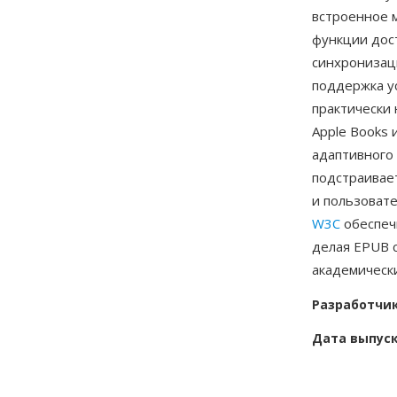
встроенное м
функции дос
синхронизац
поддержка у
практически 
Apple Books 
адаптивного
подстраивает
и пользоват
W3C
обеспеч
делая EPUB 
академически
Разработчи
Дата выпус