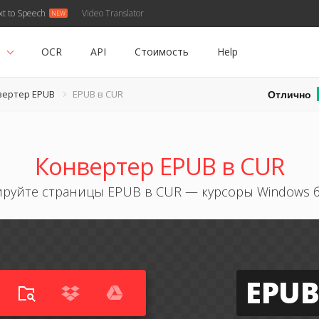
xt to Speech
Video Translator
ь
OCR
API
Стоимость
Help
Отлично
вертер EPUB
EPUB в CUR
Конвертер EPUB в CUR
руйте страницы EPUB в CUR — курсоры Windows 
EPUB