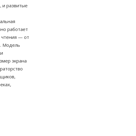
L и развитые
альная
вно работает
я чтения — от
й. Модель
ки
змер экрана
ураторство
вщиков,
еках,