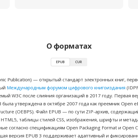
О форматах
EPUB
CUR
onic Publication) — открытый стандарт электронных книг, пер
ный
Международным форумом цифрового книгоиздания
(IDPF
мый W3C после слияния организаций в 2017 году. Первая ве
 была утверждена в октябре 2007 года как преемник Open e
Structure (OEBPS). Файл EPUB — по сути ZIP-архив, содержащ
 HTML5, таблицы стилей CSS, изображения, шрифты и метад
ые согласно спецификациям Open Packaging Format и Open C
ущая версия EPUB 3 поддерживает адаптивный и фиксирован