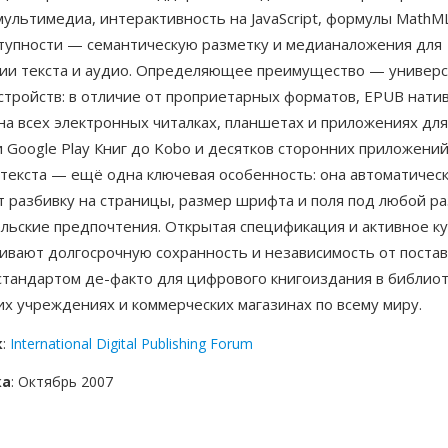
ультимедиа, интерактивность на JavaScript, формулы MathM
тупности — семантическую разметку и медианаложения для
ии текста и аудио. Определяющее преимущество — универс
стройств: в отличие от проприетарных форматов, EPUB нати
на всех электронных читалках, планшетах и приложениях дл
и Google Play Книг до Kobo и десятков сторонних приложени
 текста — ещё одна ключевая особенность: она автоматичес
 разбивку на страницы, размер шрифта и поля под любой ра
ельские предпочтения. Открытая спецификация и активное к
ивают долгосрочную сохранность и независимость от поста
стандартом де-факто для цифрового книгоиздания в библиот
х учреждениях и коммерческих магазинах по всему миру.
к
:
International Digital Publishing Forum
ка
: Октябрь 2007