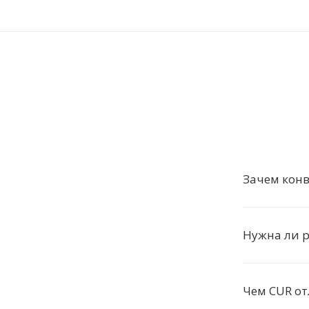
Зачем конв
Нужна ли р
Чем CUR от