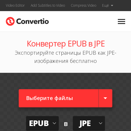
Video Editor
Add Subtitles to Video
Compress Video
Ещё
Конвертер EPUB в JPE
Экспортируйте страницы EPUB как JPE-
изображения бесплатно
Выберите файлы
EPUB
JPE
в