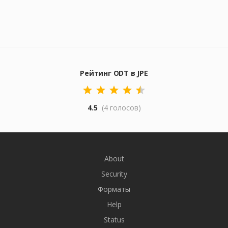
Рейтинг ODT в JPE
4.5
(4 голосов)
About
Security
Форматы
Help
Status