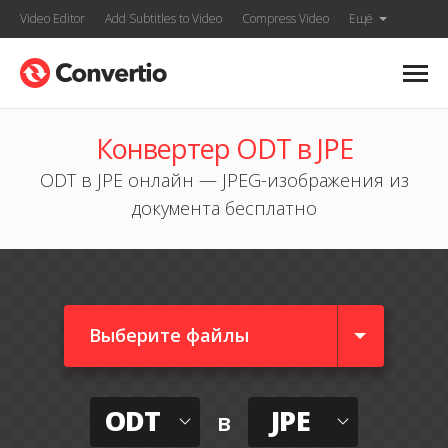
Video Editor
Add Subtitles to Video
Compress Video
Ещё
Конвертер ODT в JPE
ODT в JPE онлайн — JPEG-изображения из
документа бесплатно
Выберите файлы
ODT
JPE
в