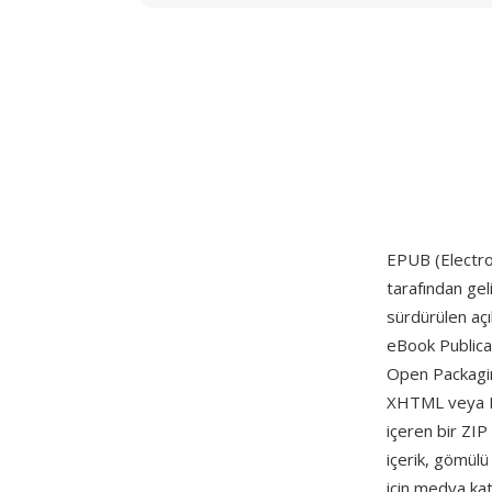
EPUB (Electron
tarafından gel
sürdürülen açı
eBook Publica
Open Packagin
XHTML veya HTM
içeren bir ZIP
içerik, gömül
için medya katm