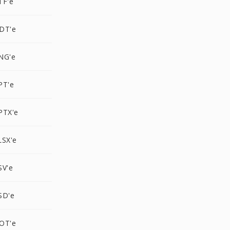
TF'e
DT'e
NG'e
PT'e
PTX'e
LSX'e
SV'e
SD'e
OT'e