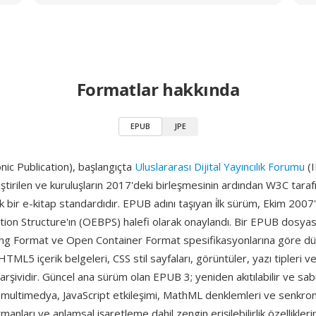
Formatlar hakkında
EPUB
JPE
ic Publication), başlangıçta
Uluslararası Dijital Yayıncılık Forumu
(I
iştirilen ve kuruluşların 2017'deki birleşmesinin ardından W3C tara
k bir e-kitap standardıdır. EPUB adını taşıyan i̇lk sürüm, Ekim 200
tion Structure'ın (OEBPS) halefi olarak onaylandı. Bir EPUB dosya
g Format ve Open Container Format spesifikasyonlarına göre d
L5 içerik belgeleri, CSS stil sayfaları, görüntüler, yazı tipleri ve
 arşividir. Güncel ana sürüm olan EPUB 3; yeniden akıtılabilir ve sab
ü multimedya, JavaScript etkileşimi, MathML denklemleri ve senkro
anları ve anlamsal işaretleme dahil zengin erişilebilirlik özellikleri