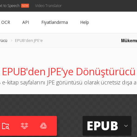
xt to Speech
Video Translator
OCR
API
Fiyatlandırma
Help
Mükem
rücü
EPUB'den JPE'e
EPUB'den JPE'ye Dönüştürücü
e-kitap sayfalarını JPE görüntüsü olarak ücretsiz dışa a
EPUB