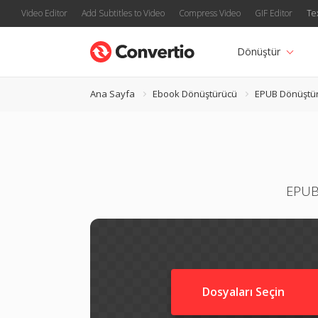
Video Editor
Add Subtitles to Video
Compress Video
GIF Editor
Te
Dönüştür
Ana Sayfa
Ebook Dönüştürücü
EPUB Dönüştü
EPUB 
Dosyaları Seçin