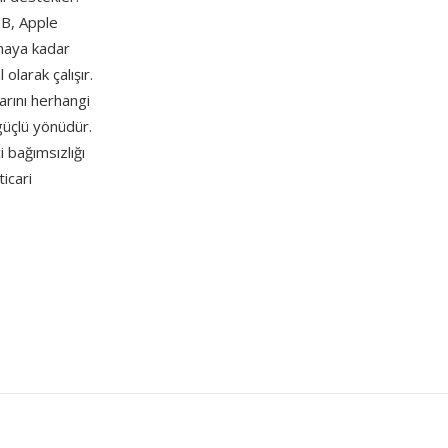
UB, Apple
maya kadar
larak çalışır.
arını herhangi
güçlü yönüdür.
 bağımsızlığı
icari