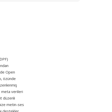
DPF)
fından
7'de Open
sı, özünde
üzenlenmiş
 meta verileri
it düzenli
nize metin-ses
ni destekler.