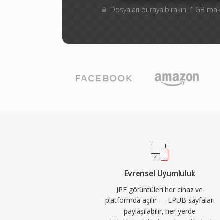
Dosyaları buraya bırakın. 1 GB m
Evrensel Uyumluluk
JPE görüntüleri her cihaz ve
platformda açılır — EPUB sayfaları
paylaşılabilir, her yerde