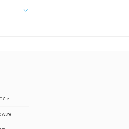
OC'e
ZW3'e