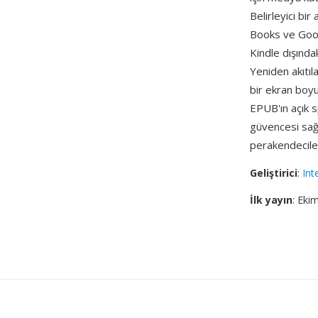
Belirleyici bi
Books ve Goog
Kindle dışında
Yeniden akıtıl
bir ekran boyu
EPUB'ın açık 
güvencesi sağ
perakendeciler 
Geliştirici
:
Int
İlk yayın
: Eki