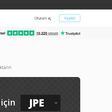
Oturum aç
Kaydol
mel
10,220
yorum
ktarın
JPE
için