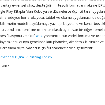
r avantajı evrensel cihaz desteğidir — tescilli formatların aksine EP
le Play Kitaplar'dan Kobo'ya ve düzinelerce üçüncü taraf uygula
ki neredeyse her e-okuyucu, tablet ve okuma uygulamasında doğal o
abilir metin modeli, sayfalamayı, yazı tipi boyutunu ve kenar boşlukl
tu ve kullanıcı tercihine otomatik olarak uyarlayan bir diğer temel 
spesifikasyonu ve aktif
W3C
yönetimi, uzun vadeli koruma ve üretici
layarak onu dünya genelinde kütüphaneler, akademik kurumlar ve t
arasında dijital yayıncılık için fiili standart haline getirmiştir.
ernational Digital Publishing Forum
m 2007