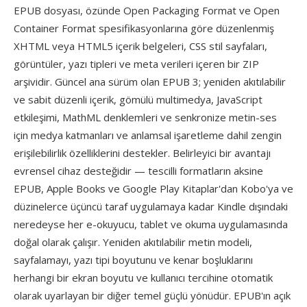
EPUB dosyası, özünde Open Packaging Format ve Open
Container Format spesifikasyonlarına göre düzenlenmiş
XHTML veya HTML5 içerik belgeleri, CSS stil sayfaları,
görüntüler, yazı tipleri ve meta verileri içeren bir ZIP
arşividir. Güncel ana sürüm olan EPUB 3; yeniden akıtılabilir
ve sabit düzenli içerik, gömülü multimedya, JavaScript
etkileşimi, MathML denklemleri ve senkronize metin-ses
için medya katmanları ve anlamsal işaretleme dahil zengin
erişilebilirlik özelliklerini destekler. Belirleyici bir avantajı
evrensel cihaz desteğidir — tescilli formatların aksine
EPUB, Apple Books ve Google Play Kitaplar'dan Kobo'ya ve
düzinelerce üçüncü taraf uygulamaya kadar Kindle dışındaki
neredeyse her e-okuyucu, tablet ve okuma uygulamasında
doğal olarak çalışır. Yeniden akıtılabilir metin modeli,
sayfalamayı, yazı tipi boyutunu ve kenar boşluklarını
herhangi bir ekran boyutu ve kullanıcı tercihine otomatik
olarak uyarlayan bir diğer temel güçlü yönüdür. EPUB'ın açık