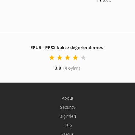
EPUB - PPSX kalite değerlendirmesi
3.8
(4 oyları)
About
Security
Biçimleri
Help
Status