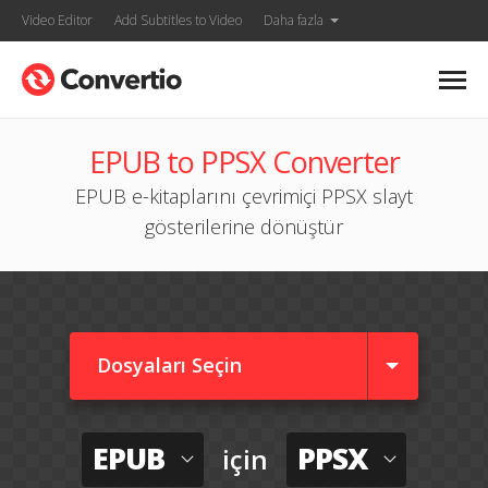
Video Editor
Add Subtitles to Video
Daha fazla
EPUB to PPSX Converter
EPUB e-kitaplarını çevrimiçi PPSX slayt
gösterilerine dönüştür
Dosyaları Seçin
EPUB
PPSX
için