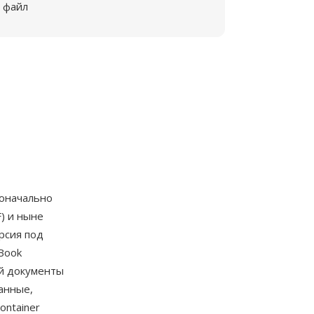
файл
воначально
) и ныне
рсия под
Book
ий документы
анные,
ontainer