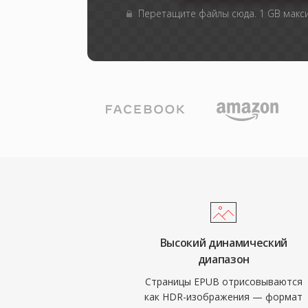
Перетащите файлы сюда. 1 GB мак
Высокий динамический
диапазон
Страницы EPUB отрисовываются
как HDR-изображения — формат