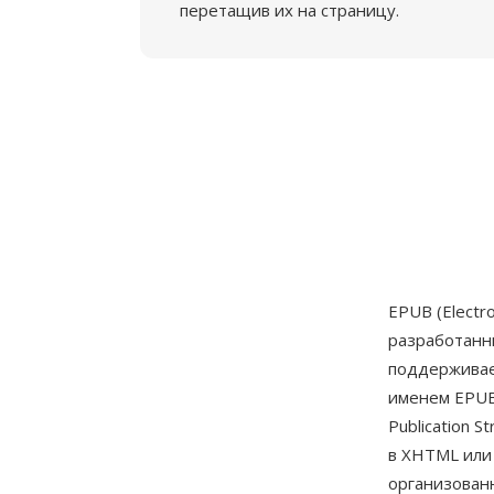
перетащив их на страницу.
EPUB (Electr
разработан
поддерживае
именем EPUB
Publication 
в XHTML или
организованн