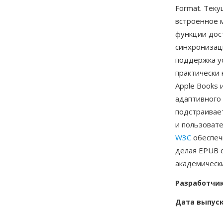
Format. Тек
встроенное м
функции дос
синхронизац
поддержка у
практически 
Apple Books 
адаптивного
подстраивает
и пользоват
W3C
обеспеч
делая EPUB 
академически
Разработчи
Дата выпус