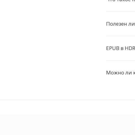
Полезен ли
EPUB в HDR
Можно ли 