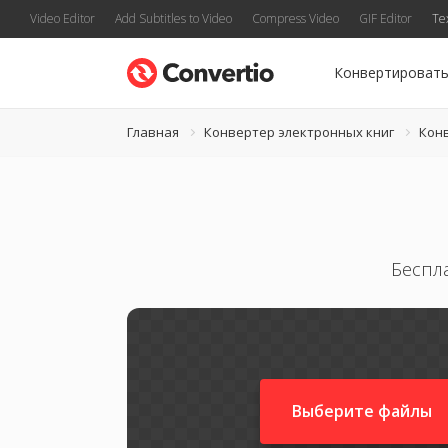
Video Editor
Add Subtitles to Video
Compress Video
GIF Editor
Te
Конвертироват
Главная
Конвертер электронных книг
Кон
Беспл
Выберите файлы