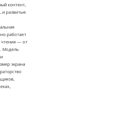
ный контент,
L и развитые
альная
вно работает
я чтения — от
й. Модель
ки
змер экрана
ураторство
вщиков,
еках,