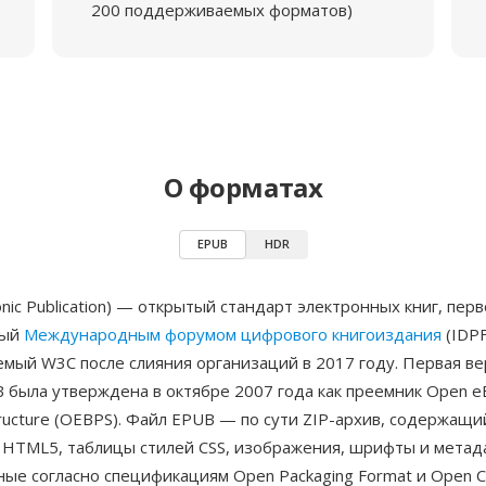
200 поддерживаемых форматов)
О форматах
EPUB
HDR
onic Publication) — открытый стандарт электронных книг, пер
ный
Международным форумом цифрового книгоиздания
(IDPF
мый W3C после слияния организаций в 2017 году. Первая ве
 была утверждена в октябре 2007 года как преемник Open e
Structure (OEBPS). Файл EPUB — по сути ZIP-архив, содержащ
 HTML5, таблицы стилей CSS, изображения, шрифты и метад
ые согласно спецификациям Open Packaging Format и Open C