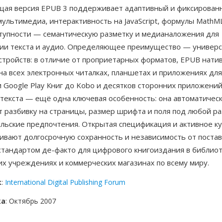
ущая версия EPUB 3 поддерживает адаптивный и фиксирован
ультимедиа, интерактивность на JavaScript, формулы MathM
тупности — семантическую разметку и медианаложения для
ии текста и аудио. Определяющее преимущество — универс
стройств: в отличие от проприетарных форматов, EPUB нати
на всех электронных читалках, планшетах и приложениях дл
и Google Play Книг до Kobo и десятков сторонних приложени
 текста — ещё одна ключевая особенность: она автоматичес
 разбивку на страницы, размер шрифта и поля под любой ра
ельские предпочтения. Открытая спецификация и активное к
ивают долгосрочную сохранность и независимость от поста
стандартом де-факто для цифрового книгоиздания в библиот
х учреждениях и коммерческих магазинах по всему миру.
к
:
International Digital Publishing Forum
ка
: Октябрь 2007