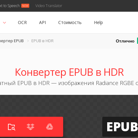
xt to Speech
Video Translator
ь
OCR
API
Стоимость
Help
Отлично
вертер EPUB
EPUB в HDR
Конвертер EPUB в HDR
атный EPUB в HDR — изображения Radiance RGBE 
EPUB