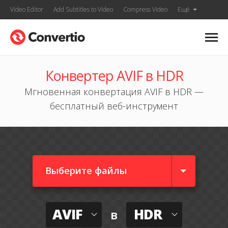
Video Editor
Add Subtitles to Video
Compress Video
Ещё
Конвертер AVIF в HDR
Мгновенная конвертация AVIF в HDR —
бесплатный веб-инструмент
Выберите файлы
AVIF
HDR
в