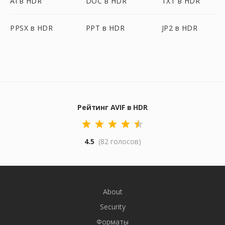
AI в HDR
DOC в HDR
TXT в HDR
PPSX в HDR
PPT в HDR
JP2 в HDR
Рейтинг AVIF в HDR
4.5
(82 голосов)
About
Security
Форматы