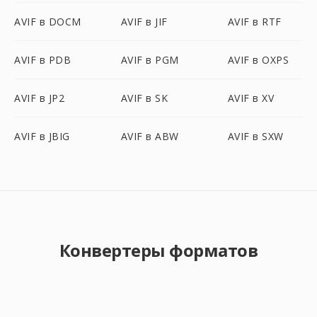
AVIF в DOCM
AVIF в JIF
AVIF в RTF
AVIF в PDB
AVIF в PGM
AVIF в OXPS
AVIF в JP2
AVIF в SK
AVIF в XV
AVIF в JBIG
AVIF в ABW
AVIF в SXW
Конвертеры форматов