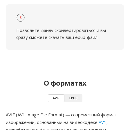
3
Позвольте файлу сконвертироваться и вы
сразу сможете скачать ваш epub-файл
О форматах
AVIF
EPUB
AVIF (AV1 Image File Format) — современный формат
изображений, основанный на видеокодеке
AV1
,
разработанном Альянсом за открытые медиа и