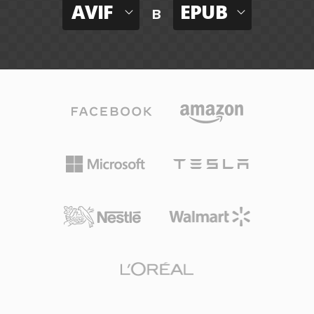
AVIF
EPUB
в