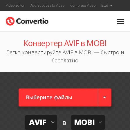
Video Editor
Add Subtitles to Video
Compress Video
Ещё
Конвертер AVIF в MOBI
Легко конвертируйте AVIF в MOBI — быстро и
бесплатно
Выберите файлы
AVIF
MOBI
в