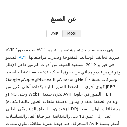
عن الصيغ
AVIF
MOBI
AVIF (صيغة صور AV1) هي صيغة صور حديثة مشتقة من ترميز
، طورها تحالف الوسائط المفتوحة وصدرت مواصفاتها
AV1
الفيديو
في فبراير 2019. تستفيد الصيغة من أدوات الترميز داخل الإطار
الخاصة بـ AV1 — وهو ترميز فيديو مجاني من حقوق الملكية تدعمه
Google وApple وMicrosoft وAmazon وNetflix وشركات تقنية
كبرى أخرى — لضغط الصور الثابتة بكفاءة أعلى بكثير من JPEG
وPNG وحتى WebP. تخزن صيغة AVIF الصور في حاوية HEIF
(صيغة ملفات الصور عالية الكفاءة)، وتدعم الضغط بفقدان وبدون
فقدان، والنطاق الديناميكي العالي (HDR) مع نطاقات ألوان واسعة
تصل إلى عمق 12 بت، والشفافية عبر قناة ألفا، والتسلسلات
المتحركة. عند جودة بصرية مكافئة، تكون ملفات AVIF أصغر بنسبة