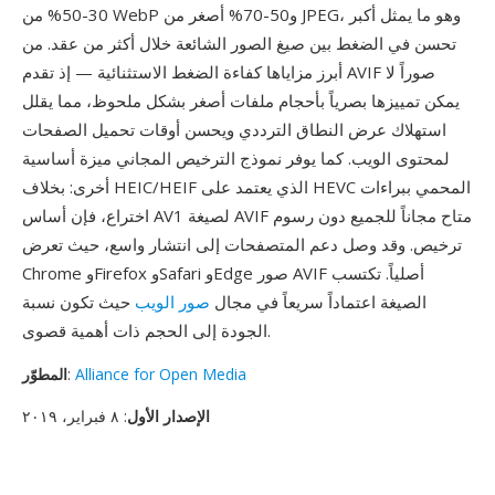
30-50% من WebP و50-70% أصغر من JPEG، وهو ما يمثل أكبر
تحسن في الضغط بين صيغ الصور الشائعة خلال أكثر من عقد. من
أبرز مزاياها كفاءة الضغط الاستثنائية — إذ تقدم AVIF صوراً لا
يمكن تمييزها بصرياً بأحجام ملفات أصغر بشكل ملحوظ، مما يقلل
استهلاك عرض النطاق الترددي ويحسن أوقات تحميل الصفحات
لمحتوى الويب. كما يوفر نموذج الترخيص المجاني ميزة أساسية
أخرى: بخلاف HEIC/HEIF الذي يعتمد على HEVC المحمي ببراءات
اختراع، فإن أساس AV1 لصيغة AVIF متاح مجاناً للجميع دون رسوم
ترخيص. وقد وصل دعم المتصفحات إلى انتشار واسع، حيث تعرض
Chrome وFirefox وSafari وEdge صور AVIF أصلياً. تكتسب
الصيغة اعتماداً سريعاً في مجال
صور الويب
حيث تكون نسبة
الجودة إلى الحجم ذات أهمية قصوى.
Alliance for Open Media
:
المطوّر
الإصدار الأول
: ٨ فبراير، ٢٠١٩