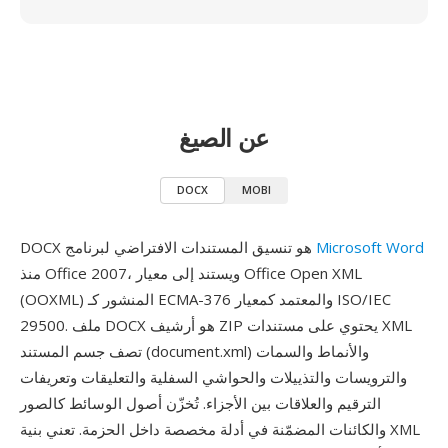
عن الصيغ
DOCX
MOBI
Microsoft Word
DOCX هو تنسيق المستندات الافتراضي لبرنامج
منذ Office 2007، ويستند إلى معيار Office Open XML
(OOXML) المنشور كـ ECMA-376 والمعتمد كمعيار ISO/IEC
29500. ملف DOCX هو أرشيف ZIP يحتوي على مستندات XML
تصف جسم المستند (document.xml) والأنماط والسمات
والترويسات والتذييلات والحواشي السفلية والتعليقات وتعريفات
الترقيم والعلاقات بين الأجزاء. تُخزّن أصول الوسائط كالصور
والكائنات المضمّنة في أدلة مخصصة داخل الحزمة. تعني بنية XML