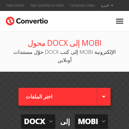
المزيد
Compress Video
Add Subtitles to Video
Video Editor
محول DOCX إلى MOBI
حوّل مستندات DOCX إلى كتب MOBI الإلكترونية
أونلاين
اختر الملفات
DOCX
MOBI
إلى