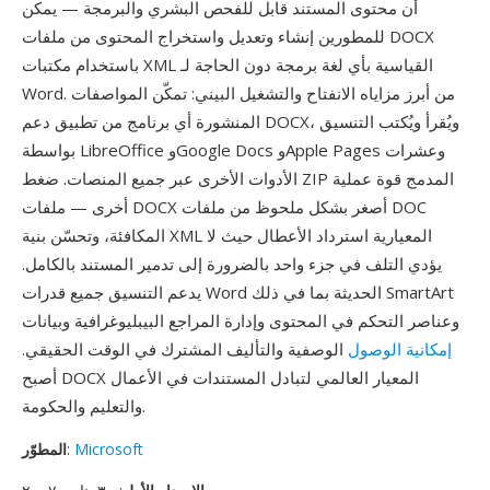
أن محتوى المستند قابل للفحص البشري والبرمجة — يمكن
للمطورين إنشاء وتعديل واستخراج المحتوى من ملفات DOCX
باستخدام مكتبات XML القياسية بأي لغة برمجة دون الحاجة لـ
Word. من أبرز مزاياه الانفتاح والتشغيل البيني: تمكّن المواصفات
المنشورة أي برنامج من تطبيق دعم DOCX، ويُقرأ ويُكتب التنسيق
بواسطة LibreOffice وGoogle Docs وApple Pages وعشرات
الأدوات الأخرى عبر جميع المنصات. ضغط ZIP المدمج قوة عملية
أخرى — ملفات DOCX أصغر بشكل ملحوظ من ملفات DOC
المكافئة، وتحسّن بنية XML المعيارية استرداد الأعطال حيث لا
يؤدي التلف في جزء واحد بالضرورة إلى تدمير المستند بالكامل.
يدعم التنسيق جميع قدرات Word الحديثة بما في ذلك SmartArt
وعناصر التحكم في المحتوى وإدارة المراجع البيبليوغرافية وبيانات
إمكانية الوصول
الوصفية والتأليف المشترك في الوقت الحقيقي.
أصبح DOCX المعيار العالمي لتبادل المستندات في الأعمال
والتعليم والحكومة.
Microsoft
:
المطوّر