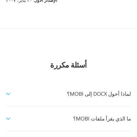
الإصدار الأول
: ٣٠ يناير، ٢٠٠٧
أسئلة مكررة
لماذا أحول DOCX إلى MOBI؟
ما الذي يقرأ ملفات MOBI؟