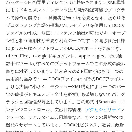
パッケージ内の専用ディレクトリに格納されます。XML構造
によりドキュメントコンテンツは人間が確認可能でプログラ
ムで操作可能です — 開発者はWordを必要とせず、あらゆる
プログラミング言語の標準XMLライブラリを使用してDOCX
ファイルの作成、修正、コンテンツ抽出が可能です。オープ
ン性と相互運用性が重要な利点の一つです：公開された仕様
によりあらゆるソフトウェアがDOCXサポートを実装でき、
LibreOffice、Googleドキュメント、Apple Pages、その他
数十のツールがすべてのプラットフォームでこの形式の読み
書きに対応しています。組み込みのZIP圧縮がはもう一つの
実用的な強みです — DOCXファイルは同等のDOCファイル
よりも大幅に小さく、モジュラーXML構造により一つのパー
ツの破損がドキュメント全体を必ずしも破壊しないため、ク
ラッシュ回復性が向上しています。この形式はSmartArt、コ
ンテンツコントロール、文献目録管理、
アクセシビリティ
メ
タデータ、リアルタイム共同編集など、すべての最新Word
機能をサポートしています。DOCXはビジネス、教育、政府