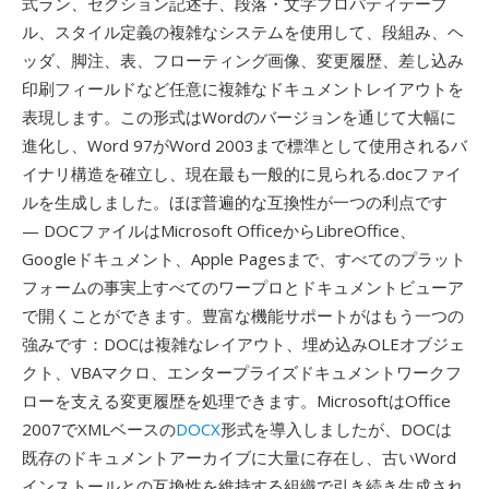
式ラン、セクション記述子、段落・文字プロパティテーブ
ル、スタイル定義の複雑なシステムを使用して、段組み、ヘ
ッダ、脚注、表、フローティング画像、変更履歴、差し込み
印刷フィールドなど任意に複雑なドキュメントレイアウトを
表現します。この形式はWordのバージョンを通じて大幅に
進化し、Word 97がWord 2003まで標準として使用されるバ
イナリ構造を確立し、現在最も一般的に見られる.docファイ
ルを生成しました。ほぼ普遍的な互換性が一つの利点です
— DOCファイルはMicrosoft OfficeからLibreOffice、
Googleドキュメント、Apple Pagesまで、すべてのプラット
フォームの事実上すべてのワープロとドキュメントビューア
で開くことができます。豊富な機能サポートがはもう一つの
強みです：DOCは複雑なレイアウト、埋め込みOLEオブジェ
クト、VBAマクロ、エンタープライズドキュメントワークフ
ローを支える変更履歴を処理できます。MicrosoftはOffice
2007でXMLベースの
DOCX
形式を導入しましたが、DOCは
既存のドキュメントアーカイブに大量に存在し、古いWord
インストールとの互換性を維持する組織で引き続き生成され