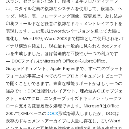
式ラン、セクション記述子、段落・文字プロパティテーブ
ル、スタイル定義の複雑なシステムを使用して、段組み、ヘ
ッダ、脚注、表、フローティング画像、変更履歴、差し込み
印刷フィールドなど任意に複雑なドキュメントレイアウトを
表現します。この形式はWordのバージョンを通じて大幅に
進化し、Word 97がWord 2003まで標準として使用されるバ
イナリ構造を確立し、現在最も一般的に見られる.docファイ
ルを生成しました。ほぼ普遍的な互換性が一つの利点です
— DOCファイルはMicrosoft OfficeからLibreOffice、
Googleドキュメント、Apple Pagesまで、すべてのプラット
フォームの事実上すべてのワープロとドキュメントビューア
で開くことができます。豊富な機能サポートがはもう一つの
強みです：DOCは複雑なレイアウト、埋め込みOLEオブジェ
クト、VBAマクロ、エンタープライズドキュメントワークフ
ローを支える変更履歴を処理できます。MicrosoftはOffice
2007でXMLベースの
DOCX
形式を導入しましたが、DOCは
既存のドキュメントアーカイブに大量に存在し、古いWord
インストールとの互換性を維持する組織で引き続き生成され