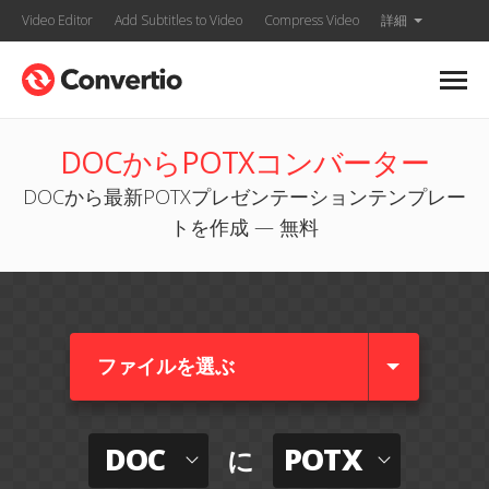
Video Editor
Add Subtitles to Video
Compress Video
詳細
DOCからPOTXコンバーター
DOCから最新POTXプレゼンテーションテンプレー
トを作成 — 無料
ファイルを選ぶ
DOC
POTX
に