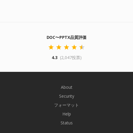
DOC〜PPTX品質評価
4.3
(2,047投票)
About
Security
フォーマット
Help
Status