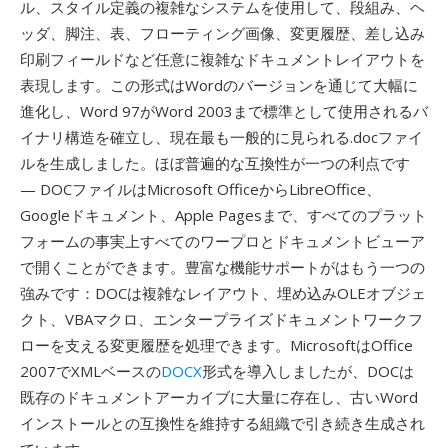
ル、スタイル定義の複雑なシステムを使用して、段組み、ヘ
ッダ、脚注、表、フローティング画像、変更履歴、差し込み
印刷フィールドなど任意に複雑なドキュメントレイアウトを
表現します。この形式はWordのバージョンを通じて大幅に
進化し、Word 97がWord 2003まで標準として使用されるバ
イナリ構造を確立し、現在最も一般的に見られる.docファイ
ルを生成しました。ほぼ普遍的な互換性が一つの利点です
— DOCファイルはMicrosoft OfficeからLibreOffice、
Googleドキュメント、Apple Pagesまで、すべてのプラット
フォームの事実上すべてのワープロとドキュメントビューア
で開くことができます。豊富な機能サポートがはもう一つの
強みです：DOCは複雑なレイアウト、埋め込みOLEオブジェ
クト、VBAマクロ、エンタープライズドキュメントワークフ
ローを支える変更履歴を処理できます。MicrosoftはOffice
2007でXMLベースの
DOCX
形式を導入しましたが、DOCは
既存のドキュメントアーカイブに大量に存在し、古いWord
インストールとの互換性を維持する組織で引き続き生成され