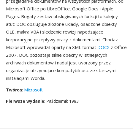
przegladarke dokumentow na wszystkich platformach, od
Microsoft Office po LibreOffice, Google Docs i Apple
Pages. Bogaty zestaw obslugiwanych funkcji to kolejny
atut: DOC obsluguje zlozone uklady, osadzone obiekty
OLE, makra VBA i sledzenie rewizji napedzajace
korporacyjne przepływy pracy z dokumentami. Chociaz
Microsoft wprowadzil oparty na XML format
DOCX
z Office
2007, DOC pozostaje silnie obecny w istniejacych
archiwach dokumentow i nadal jest tworzony przez
organizacje utrzymujace kompatybilnosc ze starszymi
instalacjami Worda.
Twórca
:
Microsoft
Pierwsze wydanie
: Październik 1983