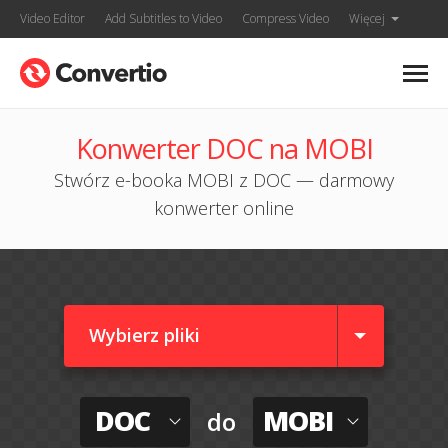
Video Editor
Add Subtitles to Video
Compress Video
Więcej
Konwerter DOC na MOBI
Stwórz e-booka MOBI z DOC — darmowy
konwerter online
Wybierz pliki
DOC
MOBI
do