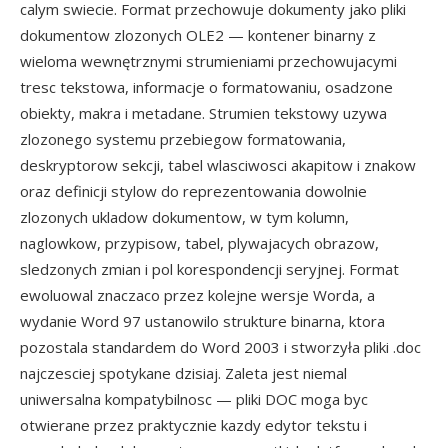
calym swiecie. Format przechowuje dokumenty jako pliki
dokumentow zlozonych OLE2 — kontener binarny z
wieloma wewnętrznymi strumieniami przechowujacymi
tresc tekstowa, informacje o formatowaniu, osadzone
obiekty, makra i metadane. Strumien tekstowy uzywa
zlozonego systemu przebiegow formatowania,
deskryptorow sekcji, tabel wlasciwosci akapitow i znakow
oraz definicji stylow do reprezentowania dowolnie
zlozonych ukladow dokumentow, w tym kolumn,
naglowkow, przypisow, tabel, plywajacych obrazow,
sledzonych zmian i pol korespondencji seryjnej. Format
ewoluowal znaczaco przez kolejne wersje Worda, a
wydanie Word 97 ustanowilo strukture binarna, ktora
pozostala standardem do Word 2003 i stworzyła pliki .doc
najczesciej spotykane dzisiaj. Zaleta jest niemal
uniwersalna kompatybilnosc — pliki DOC moga byc
otwierane przez praktycznie kazdy edytor tekstu i