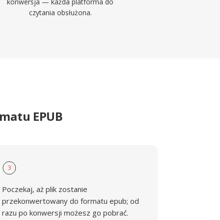
konwersja — każda platforma do
czytania obsłużona.
rmatu EPUB
3
Poczekaj, aż plik zostanie
przekonwertowany do formatu epub; od
razu po konwersji możesz go pobrać.