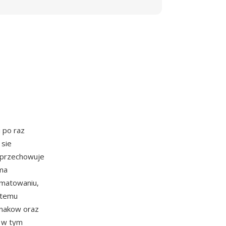
u po raz
 sie
 przechowuje
oma
rmatowaniu,
stemu
znakow oraz
, w tym