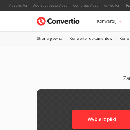
Video Editor
Add Subtitles to Video
Compress Video
GIF Editor
Te
Konwertuj
Strona główna
Konwerter dokumentów
Konw
Za
Wybierz pliki