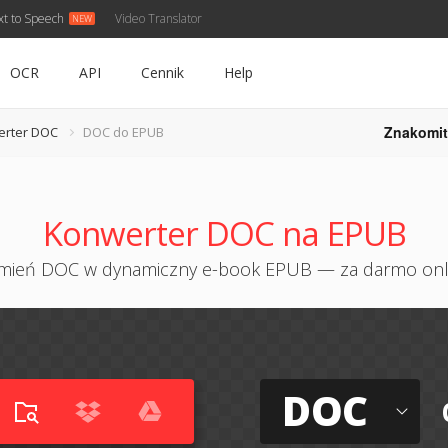
xt to Speech
Video Translator
OCR
API
Cennik
Help
Znakomit
erter DOC
DOC do EPUB
Konwerter DOC na EPUB
mień DOC w dynamiczny e-book EPUB — za darmo onl
DOC