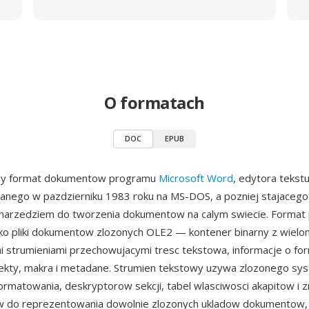
O formatach
DOC
EPUB
ny format dokumentow programu
Microsoft Word
, edytora tekst
nego w pazdzierniku 1983 roku na MS-DOS, a pozniej stajacego
narzedziem do tworzenia dokumentow na calym swiecie. Format
ko pliki dokumentow zlozonych OLE2 — kontener binarny z wiel
 strumieniami przechowujacymi tresc tekstowa, informacje o fo
ekty, makra i metadane. Strumien tekstowy uzywa zlozonego sy
rmatowania, deskryptorow sekcji, tabel wlasciwosci akapitow i 
low do reprezentowania dowolnie zlozonych ukladow dokumentow