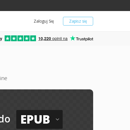
Zaloguj Się
Zapisz się
y
10,220
opinii na
ine
EPUB
do