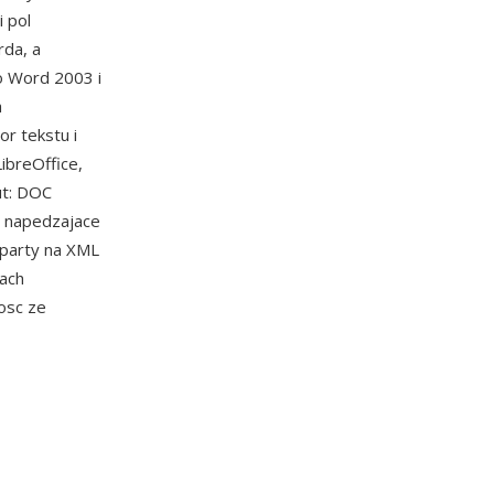
 pol
rda, a
o Word 2003 i
a
r tekstu i
ibreOffice,
ut: DOC
i napedzajace
oparty na XML
wach
osc ze