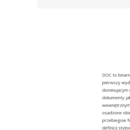
DOC to binar
pierwszy wyda
dominujacym 
dokumenty ja
wewnętrznymi
osadzone obi
przebiegow fo
definicji sty