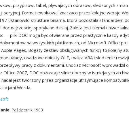
wkow, przypisow, tabel, plywajacych obrazow, sledzonych zmian i
i seryjnej. Format ewoluowal znaczaco przez kolejne wersje Wo
97 ustanowilo strukture binarna, ktora pozostala standardem d
i .doc najczesciej spotykane dzisiaj. Zaleta jest niemal uniwersaln
c — pliki DOC moga byc otwierane przez praktycznie kazdy edyto
dokumentow na wszystkich platformach, od Microsoft Office po L
 Apple Pages. Bogaty zestaw obslugiwanych funkcji to kolejny at
zone uklady, osadzone obiekty OLE, makra VBA i sledzenie rewizj
przepływy pracy z dokumentami. Chociaz Microsoft wprowadzil 
z Office 2007, DOC pozostaje silnie obecny w istniejacych archi
nadal jest tworzony przez organizacje utrzymujace kompatybiln
talacjami Worda.
soft
danie
: Październik 1983