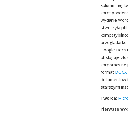
kolumn, naglo
korespondencj
wydanie Word 
stworzyła plik
kompatybilnos
przegladarke 
Google Docs i
obsluguje zlo
korporacyjne 
format
DOCX
dokumentow i 
starszymi ins
Twórca
:
Micro
Pierwsze wy