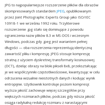
JPG to najpopularniejsze rozszerzenie plików dla obrazów
skompresowanych standardem
JPEG
, opublikowanym
przez Joint Photographic Experts Group jako ISO/IEC
10918-1 we wrześniu 1992 roku. Trzyliterowe
rozszerzenie .jpg stało się dominujące z powodu
ograniczenia nazw plików 8.3 w MS-DOS i wczesnym
Windows, podczas gdy .jpeg jest wariantem pełnej
długości — oba rozszerzenia reprezentują identyczną
zawartość pliku i kompresję. JPEG stosuje kompresję
stratną z użyciem dyskretnej transformaty kosinusowej
(DCT), dzieląc obrazy na bloki pikseli 8x8, przekształcając
je we współczynniki częstotliwościowe, kwantyzując w celu
odrzucenia wizualnie nieistotnych danych i kodując wynik
entropijnie. Użytkownik kontroluje poziom kompresji:
wyższa jakość zachowuje więcej szczegółów przy
większych rozmiarach plików, podczas gdy niższa jakość
osiąga radykalną redukcję rozmiaru z narastającymi