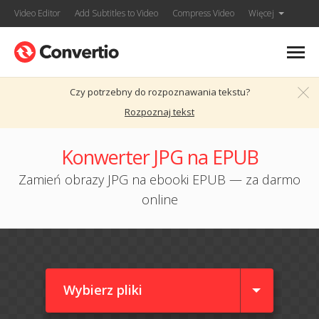
Video Editor
Add Subtitles to Video
Compress Video
Więcej
Czy potrzebny do rozpoznawania tekstu?
Rozpoznaj tekst
Konwerter JPG na EPUB
Zamień obrazy JPG na ebooki EPUB — za darmo
online
Wybierz pliki