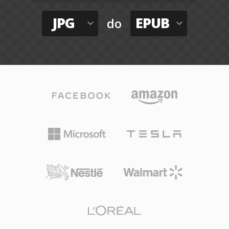
JPG
EPUB
do