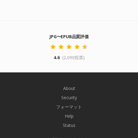
JPG〜EPUB品質評価
4.6
(2,090投票)
About
Security
フォーマット
Help
Status