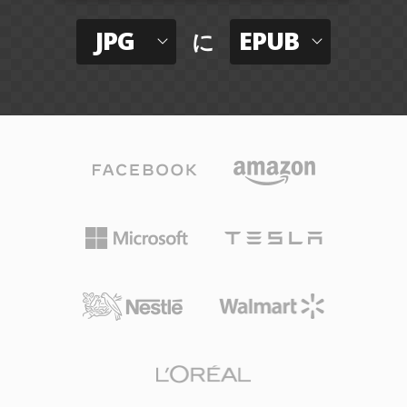
JPG
EPUB
に