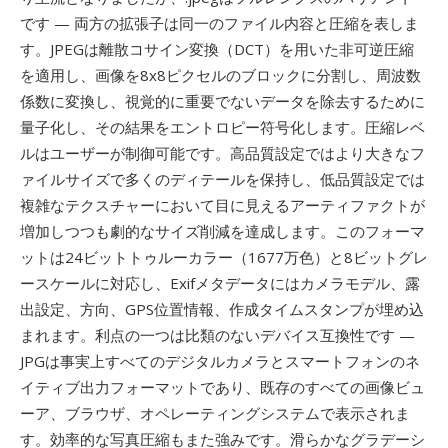
です — 両方の拡張子は同一のファイル内容と圧縮を表しま
す。JPEGは離散コサイン変換（DCT）を用いた非可逆圧縮
を適用し、画像を8x8ピクセルのブロックに分割し、周波数
係数に変換し、視覚的に重要でないデータを除去するために
量子化し、その結果をエントロピー符号化します。圧縮レベ
ルはユーザーが制御可能です。高品質設定ではより大きなフ
ァイルサイズで多くのディテールを保持し、低品質設定では
複雑なテクスチャーにおいて目に見えるアーティファクトが
増加しつつも劇的なサイズ削減を達成します。このフォーマ
ットは24ビットトゥルーカラー（1677万色）と8ビットグレ
ースケールに対応し、Exifメタデータにはカメラモデル、露
出設定、方向、GPS位置情報、作成タイムスタンプが埋め込
まれます。利点の一つは比類のないデバイス互換性です —
JPGは事実上すべてのデジタルカメラとスマートフォンのネ
イティブ出力フォーマットであり、既存のすべての画像ビュ
ーア、ブラウザ、オペレーティングシステムで表示されま
す。効率的な写真圧縮もまた強みです。滑らかなグラデーシ