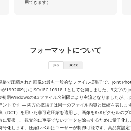
用できます）
フォーマットについて
JPG
DOCX
規格で圧縮された画像の最も一般的なファイル拡張子で、Joint Photog
roupが1992年9月にISO/IEC 10918-1として公開しました。3文字の
よび初期Windowsの8.3ファイル名制限により主流となりましたが、.j
アントです — 両方の拡張子は同一のファイル内容と圧縮を表します
換（DCT）を用いた非可逆圧縮を適用し、画像を8x8ピクセルのブ
数に変換し、視覚的に重要でないデータを除去するために量子化し
符号化します。圧縮レベルはユーザーが制御可能です。高品質設定