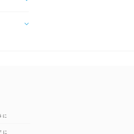
G に
F に