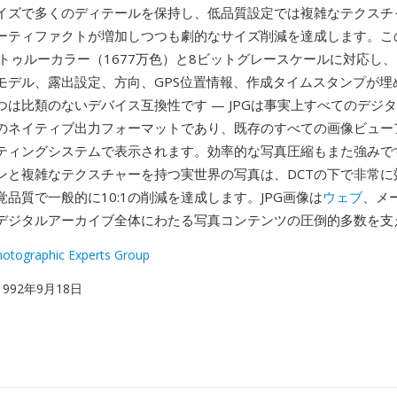
イズで多くのディテールを保持し、低品質設定では複雑なテクスチ
ーティファクトが増加しつつも劇的なサイズ削減を達成します。こ
トゥルーカラー（1677万色）と8ビットグレースケールに対応し、E
モデル、露出設定、方向、GPS位置情報、作成タイムスタンプが埋
つは比類のないデバイス互換性です — JPGは事実上すべてのデジ
のネイティブ出力フォーマットであり、既存のすべての画像ビュー
ティングシステムで表示されます。効率的な写真圧縮もまた強みで
ンと複雑なテクスチャーを持つ実世界の写真は、DCTの下で非常に
品質で一般的に10:1の削減を達成します。JPG画像は
ウェブ
、メ
デジタルアーカイブ全体にわたる写真コンテンツの圧倒的多数を支
Photographic Experts Group
 1992年9月18日