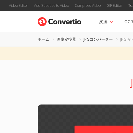
Video Editor
Add Subtitles to Video
Compress Video
GIF Editor
Te
変換
OCR
ホーム
画像変換器
JPGコンバーター
JPG か