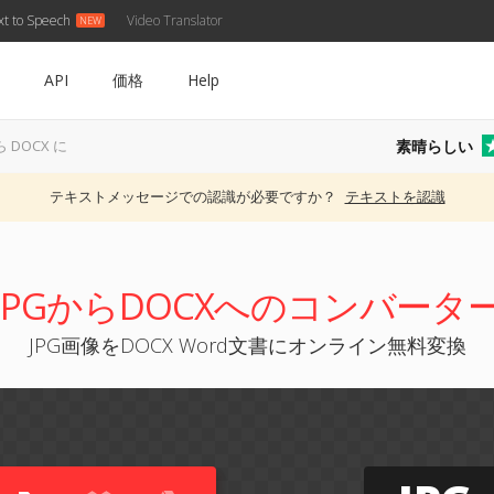
xt to Speech
Video Translator
API
価格
Help
素晴らしい
ら DOCX に
テキストメッセージでの認識が必要ですか？
テキストを認識
JPGからDOCXへのコンバータ
JPG画像をDOCX Word文書にオンライン無料変換