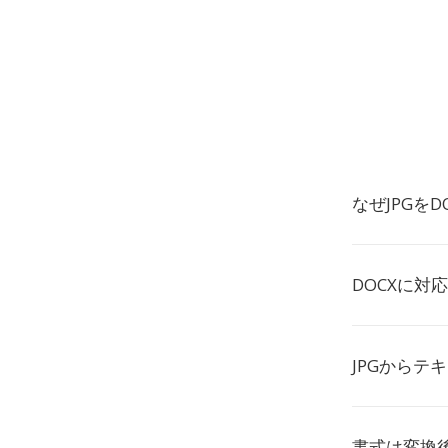
なぜJPGを
DOCXに対
JPGからテ
書式は変換