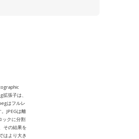
raphic
.jpg拡張子は、
pegはフルレ
。JPEGは離
ロックに分割
、その結果を
ではより大き