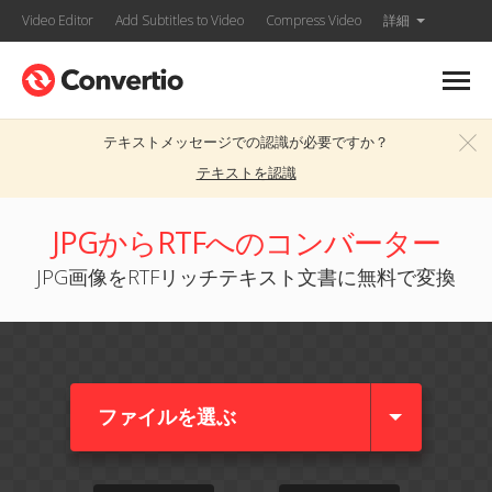
Video Editor
Add Subtitles to Video
Compress Video
詳細
テキストメッセージでの認識が必要ですか？
テキストを認識
JPGからRTFへのコンバーター
JPG画像をRTFリッチテキスト文書に無料で変換
ファイルを選ぶ