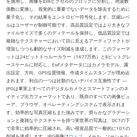
を適用し、画像を8x8ピクセルのブロックに分割し、周波数
係数に変換し、視覚的に重要でないデータを除去するために
量子化し、その結果をエントロピー符号化します。圧縮レベ
ルはユーザーが制御可能です。高品質設定ではより大きなフ
ァイルサイズで多くのディテールを保持し、低品質設定では
複雑なテクスチャーにおいて目に見えるアーティファクトが
増加しつつも劇的なサイズ削減を達成します。このフォーマ
ットは24ビットトゥルーカラー（1677万色）と8ビットグレ
ースケールに対応し、Exifメタデータにはカメラモデル、露
出設定、方向、GPS位置情報、作成タイムスタンプが埋め込
まれます。利点の一つは比類のないデバイス互換性です —
JPGは事実上すべてのデジタルカメラとスマートフォンのネ
イティブ出力フォーマットであり、既存のすべての画像ビュ
ーア、ブラウザ、オペレーティングシステムで表示されま
す。効率的な写真圧縮もまた強みです。滑らかなグラデーシ
ョンと複雑なテクスチャーを持つ実世界の写真は、DCTの下
で非常に効率的に圧縮され、高い視覚品質で一般的に10:1の
削減を達成します。JPG画像は
ウェブ
、メール、ソーシャル