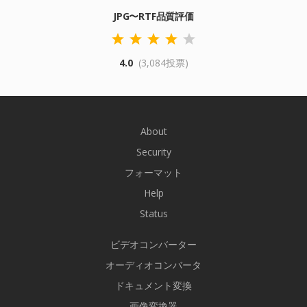
JPG〜RTF品質評価
4.0
(3,084投票)
About
Security
フォーマット
Help
Status
ビデオコンバーター
オーディオコンバータ
ドキュメント変換
画像変換器