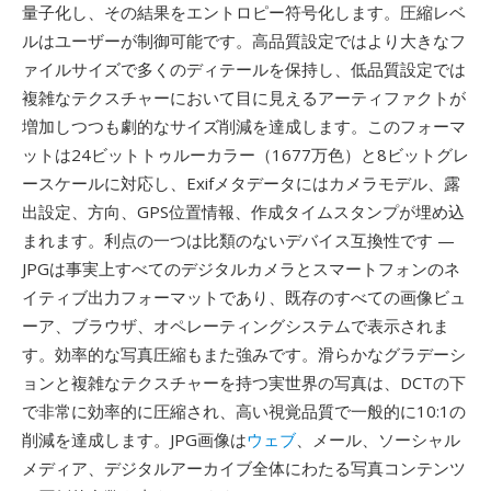
量子化し、その結果をエントロピー符号化します。圧縮レベ
ルはユーザーが制御可能です。高品質設定ではより大きなフ
ァイルサイズで多くのディテールを保持し、低品質設定では
複雑なテクスチャーにおいて目に見えるアーティファクトが
増加しつつも劇的なサイズ削減を達成します。このフォーマ
ットは24ビットトゥルーカラー（1677万色）と8ビットグレ
ースケールに対応し、Exifメタデータにはカメラモデル、露
出設定、方向、GPS位置情報、作成タイムスタンプが埋め込
まれます。利点の一つは比類のないデバイス互換性です —
JPGは事実上すべてのデジタルカメラとスマートフォンのネ
イティブ出力フォーマットであり、既存のすべての画像ビュ
ーア、ブラウザ、オペレーティングシステムで表示されま
す。効率的な写真圧縮もまた強みです。滑らかなグラデーシ
ョンと複雑なテクスチャーを持つ実世界の写真は、DCTの下
で非常に効率的に圧縮され、高い視覚品質で一般的に10:1の
削減を達成します。JPG画像は
ウェブ
、メール、ソーシャル
メディア、デジタルアーカイブ全体にわたる写真コンテンツ