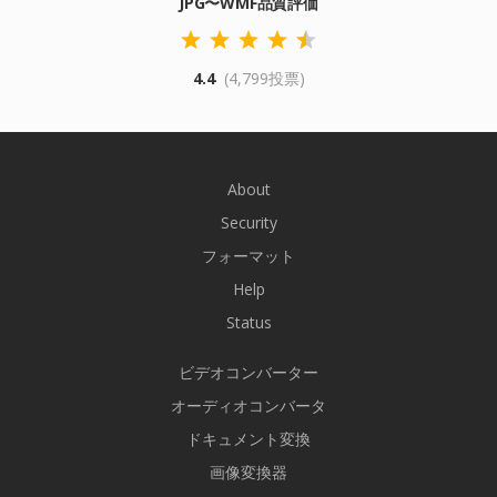
JPG〜WMF品質評価
4.4
(4,799投票)
About
Security
フォーマット
Help
Status
ビデオコンバーター
オーディオコンバータ
ドキュメント変換
画像変換器