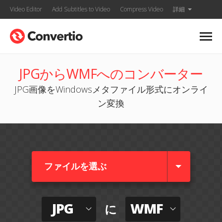
Video Editor
Add Subtitles to Video
Compress Video
詳細
JPGからWMFへのコンバーター
JPG画像をWindowsメタファイル形式にオンライ
ン変換
ファイルを選ぶ
JPG
WMF
に