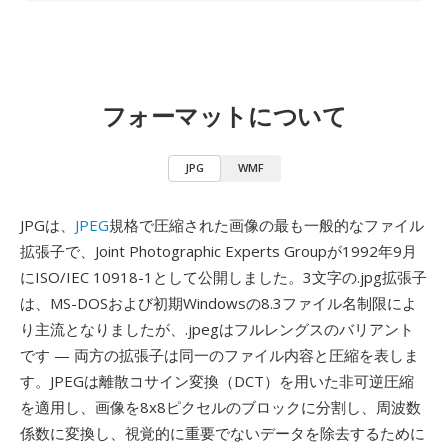
フォーマットについて
JPG
WMF
JPGは、
JPEG
規格で圧縮された画像の最も一般的なファイル
拡張子で、Joint Photographic Experts Groupが1992年9月
にISO/IEC 10918-1として公開しました。3文字の.jpg拡張子
は、MS-DOSおよび初期Windowsの8.3ファイル名制限によ
り主流となりましたが、.jpegはフルレングスのバリアント
です — 両方の拡張子は同一のファイル内容と圧縮を表しま
す。JPEGは離散コサイン変換（DCT）を用いた非可逆圧縮
を適用し、画像を8x8ピクセルのブロックに分割し、周波数
係数に変換し、視覚的に重要でないデータを除去するために