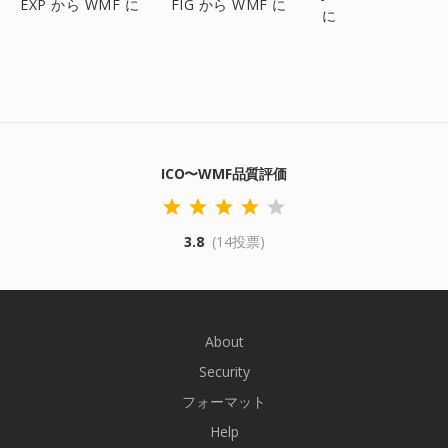
EXP から WMF に
FIG から WMF に
に
ICO〜WMF品質評価
3.8
(14投票)
About
Security
フォーマット
Help