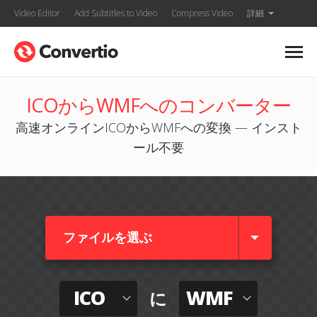
Video Editor
Add Subtitles to Video
Compress Video
詳細
ICOからWMFへのコンバーター
高速オンラインICOからWMFへの変換 — インスト
ール不要
ファイルを選ぶ
ICO
WMF
に