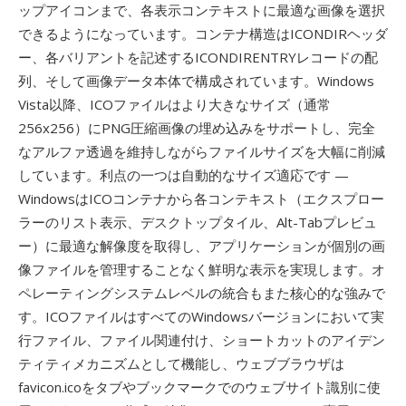
ップアイコンまで、各表示コンテキストに最適な画像を選択
できるようになっています。コンテナ構造はICONDIRヘッダ
ー、各バリアントを記述するICONDIRENTRYレコードの配
列、そして画像データ本体で構成されています。Windows
Vista以降、ICOファイルはより大きなサイズ（通常
256x256）にPNG圧縮画像の埋め込みをサポートし、完全
なアルファ透過を維持しながらファイルサイズを大幅に削減
しています。利点の一つは自動的なサイズ適応です —
WindowsはICOコンテナから各コンテキスト（エクスプロー
ラーのリスト表示、デスクトップタイル、Alt-Tabプレビュ
ー）に最適な解像度を取得し、アプリケーションが個別の画
像ファイルを管理することなく鮮明な表示を実現します。オ
ペレーティングシステムレベルの統合もまた核心的な強みで
す。ICOファイルはすべてのWindowsバージョンにおいて実
行ファイル、ファイル関連付け、ショートカットのアイデン
ティティメカニズムとして機能し、ウェブブラウザは
favicon.icoをタブやブックマークでのウェブサイト識別に使