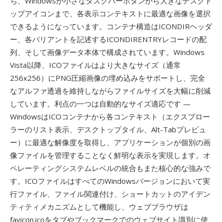
ち、Windowsが小さなタスクバーボタンから大きなデスクト
ップアイコンまで、各表示コンテキストに最適な画像を選択
できるようになっています。コンテナ構造はICONDIRヘッダ
ー、各バリアントを記述するICONDIRENTRYレコードの配
列、そして画像データ本体で構成されています。Windows
Vista以降、ICOファイルはより大きなサイズ（通常
256x256）にPNG圧縮画像の埋め込みをサポートし、完全
なアルファ透過を維持しながらファイルサイズを大幅に削減
しています。利点の一つは自動的なサイズ適応です —
WindowsはICOコンテナから各コンテキスト（エクスプロー
ラーのリスト表示、デスクトップタイル、Alt-Tabプレビュ
ー）に最適な解像度を取得し、アプリケーションが個別の画
像ファイルを管理することなく鮮明な表示を実現します。オ
ペレーティングシステムレベルの統合もまた核心的な強みで
す。ICOファイルはすべてのWindowsバージョンにおいて実
行ファイル、ファイル関連付け、ショートカットのアイデン
ティティメカニズムとして機能し、ウェブブラウザは
favicon.icoをタブやブックマークでのウェブサイト識別に使