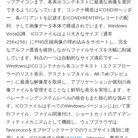
ップアイコンまで、各表示コンテキストに最適な画像を選択
できるようになっています。コンテナ構造はICONDIRヘッダ
ー、各バリアントを記述するICONDIRENTRYレコードの配
列、そして画像データ本体で構成されています。Windows
Vista以降、ICOファイルはより大きなサイズ（通常
256x256）にPNG圧縮画像の埋め込みをサポートし、完全
なアルファ透過を維持しながらファイルサイズを大幅に削減
しています。利点の一つは自動的なサイズ適応です —
WindowsはICOコンテナから各コンテキスト（エクスプロー
ラーのリスト表示、デスクトップタイル、Alt-Tabプレビュ
ー）に最適な解像度を取得し、アプリケーションが個別の画
像ファイルを管理することなく鮮明な表示を実現します。オ
ペレーティングシステムレベルの統合もまた核心的な強みで
す。ICOファイルはすべてのWindowsバージョンにおいて実
行ファイル、ファイル関連付け、ショートカットのアイデン
ティティメカニズムとして機能し、ウェブブラウザは
favicon.icoをタブやブックマークでのウェブサイト識別に使
用します。ICOの作成と編集は
GIMP
、Inkscape、専用アイ