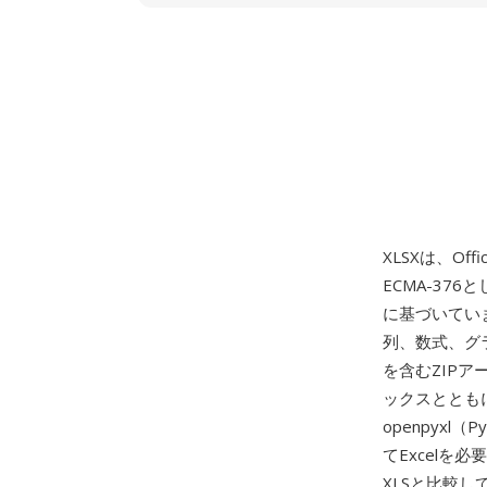
XLSXは、Offi
ECMA-376と
に基づいてい
列、数式、グ
を含むZIP
ックスととも
openpyxl（
てExcelを
XLSと比較し