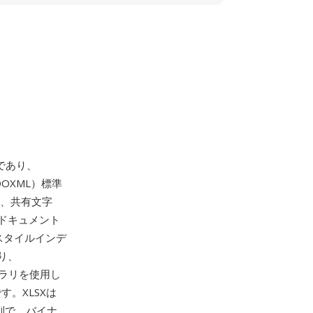
であり、
（OOXML）標準
ル、共有文字
ドキュメント
スタイルインデ
り、
ライブラリを使用し
。XLSXは
4列で、バイナ