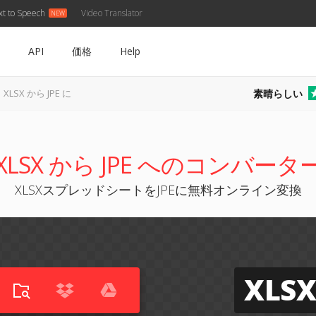
xt to Speech
Video Translator
API
価格
Help
素晴らしい
XLSX から JPE に
XLSX から JPE へのコンバータ
XLSXスプレッドシートをJPEに無料オンライン変換
XLSX