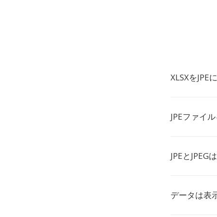
XLSXをJP
JPEファイ
JPEとJPE
データは表