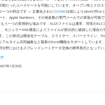
可能だったユースケースを可能にしています。オープン性とクロス
が一つの利点です — 文書化された
OOXML
仕様によりLibreOffice C
ト、Apple Numbers、その他多数の専門ツールでの実装が可能
はもう一つの実用的な強みです：XLSXファイルは通常、同等のXLS
小さく、モジュラーXML構造によりファイルが部分的に破損した場合の
。この形式は構造化テーブル、スライサー、スパークライン、Power
アルタイム共同編集など最新のExcel機能をサポートしています。
府分野におけるスプレッドシートデータ交換の標準形式となってい
oft
 2007年1月30日