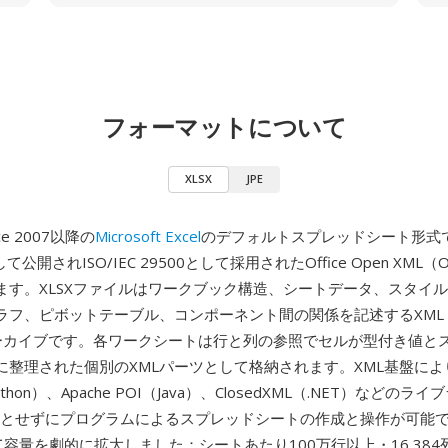
フォーマットについて
XLSX
JPE
ce 2007以降の
Microsoft Excel
のデフォルトスプレッドシート形式
して公開されISO/IEC 29500として採用されたOffice Open XML
ます。XLSXファイルはワークブック構造、シートデータ、スタイ
ラフ、ピボットテーブル、コンポーネント間の関係を記述するXML
アーカイブです。各ワークシートは行と列の参照でセルが型付き値と
に整理された個別のXMLパーツとして格納されます。XML基盤によ
Python）、Apache POI（Java）、ClosedXML（.NET）などの
必要とせずにプログラムによるスプレッドシートの作成と操作が可能です
て容量を劇的に拡大しました：シートあたり100万行以上・16,38