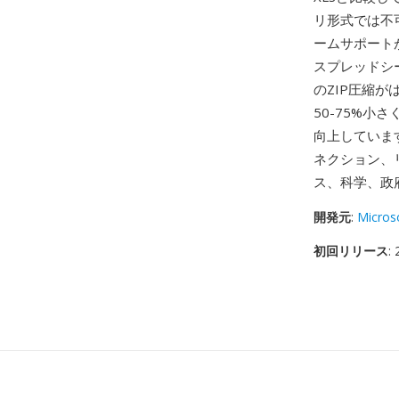
リ形式では不
ームサポート
スプレッドシー
のZIP圧縮が
50-75%
向上しています
ネクション、リ
ス、科学、政
開発元
:
Micros
初回リリース
: